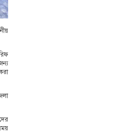
হনীয়
রিফ
জন্য
 করা
েলা
াদের
এসময়