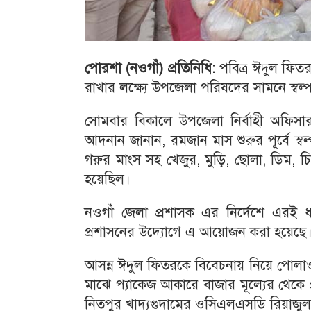
পোরশা (নওগাঁ) প্রতিনিধি:
পবিত্র ঈদুল ফিতর 
রাখার লক্ষ্যে উপজেলা পরিষদের সামনে স্বল্প 
সোমবার বিকালে উপজেলা নির্বাহী অফিস
আদনান জানান, রমজান মাস শুরুর পূর্বে স্বল
গরুর মাংস সহ খেজুর, মুড়ি, ছোলা, ডিম, চিন
হয়েছিল।
নওগাঁ জেলা প্রশাসক এর নির্দেশে এরই ধ
প্রশাসনের উদ্যোগে এ আয়োজন করা হয়েছে
আসন্ন ঈদুল ফিতরকে বিবেচনায় নিয়ে পোলাওয়
মাঝে প্যাকেজ আকারে বাজার মূল্যের থেকে 
নিতপুর খাদ্যগুদামের ওসিএলএসডি রিয়াজুল