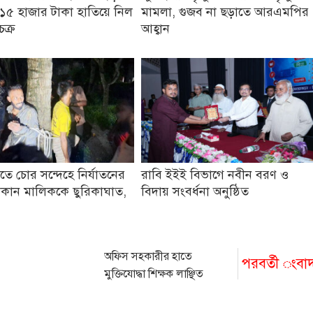
১৫ হাজার টাকা হাতিয়ে নিল
মামলা, গুজব না ছড়াতে আরএমপির
চক্র
আহ্বান
তে চোর সন্দেহে নির্যাতনের
রাবি ইইই বিভাগে নবীন বরণ ও
কান মালিককে ছুরিকাঘাত,
বিদায় সংবর্ধনা অনুষ্ঠিত
অফিস সহকারীর হাতে
পরবর্তী ংবা
মুক্তিযোদ্ধা শিক্ষক লাঞ্ছিত