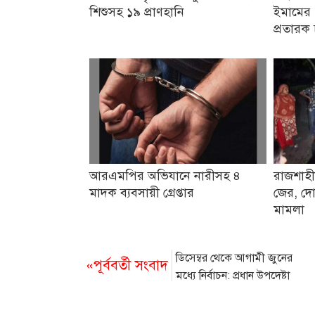
শিশুসহ ১৯ প্রাণহানি
ইমামের 
প্রতারক 
আরএমপির অভিযানে নারীসহ ৪
রাজশাহী
মাদক ব্যবসায়ী গ্রেপ্তার
জের, দো
মামলা
ডিসেম্বর থেকে আগামী জুনের
«পূর্ববর্তী সংবাদ
মধ্যে নির্বাচন: প্রধান উপদেষ্টা