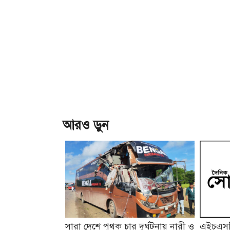
আরও ড়ুন
সারা দেশে পৃথক চার দুর্ঘটনায় নারী ও
এইচএসসি