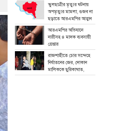
প্রতারক চক্র
স্কুলছাত্রীর মৃত্যুর ঘটনায়
অপমৃত্যুর মামলা, গুজব না
ছড়াতে আরএমপির আহ্বান
আরএমপির অভিযানে
নারীসহ ৪ মাদক ব্যবসায়ী
গ্রেপ্তার
রাজশাহীতে চোর সন্দেহে
নির্যাতনের জের, দোকান
মালিককে ছুরিকাঘাত,
মামলা