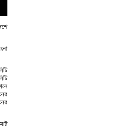
দেশে
ঠানো
সিটি
িটি
শনে
নের
নের
মোট