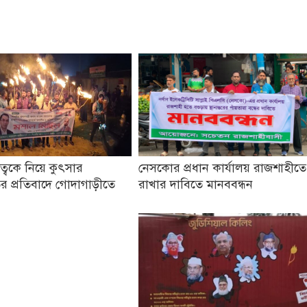
তৃত্বকে নিয়ে কুৎসার
নেসকোর প্রধান কার্যালয় রাজশাহীতে
র প্রতিবাদে গোদাগাড়ীতে
রাখার দাবিতে মানববন্ধন