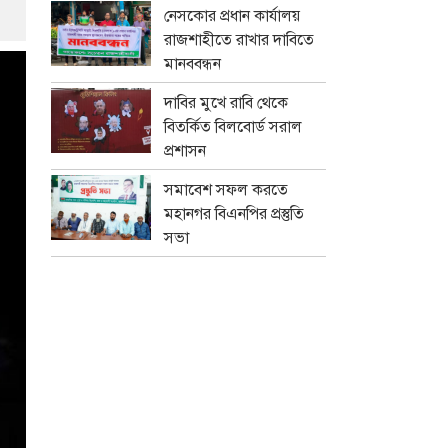
নেসকোর প্রধান কার্যালয়
রাজশাহীতে রাখার দাবিতে
মানববন্ধন
দাবির মুখে রাবি থেকে
বিতর্কিত বিলবোর্ড সরাল
প্রশাসন
সমাবেশ সফল করতে
মহানগর বিএনপির প্রস্তুতি
সভা