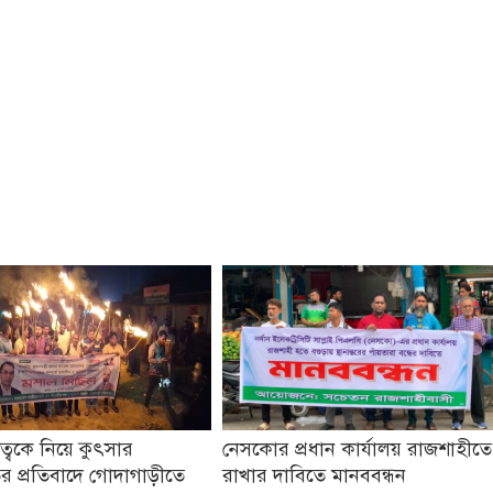
তৃত্বকে নিয়ে কুৎসার
নেসকোর প্রধান কার্যালয় রাজশাহীতে
র প্রতিবাদে গোদাগাড়ীতে
রাখার দাবিতে মানববন্ধন