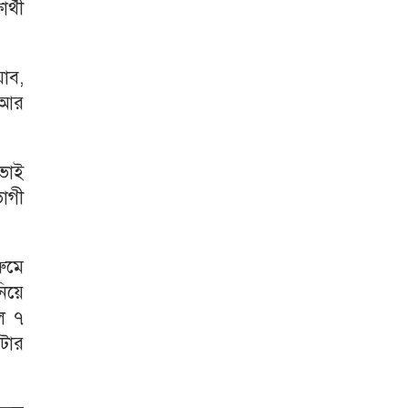
র্থী
যাব,
 আর
 ভাই
োগী
ুমে
নিয়ে
ল ৭
টার