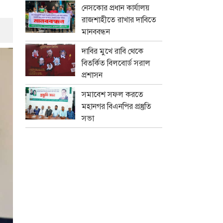
নেসকোর প্রধান কার্যালয়
রাজশাহীতে রাখার দাবিতে
মানববন্ধন
দাবির মুখে রাবি থেকে
বিতর্কিত বিলবোর্ড সরাল
প্রশাসন
সমাবেশ সফল করতে
মহানগর বিএনপির প্রস্তুতি
সভা