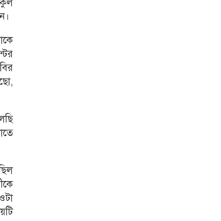
িকুল
েন।
মাকে
্টের
বির
ছো,
েছি
াতে
 ছিল
থীকে
ওটা
ষয়টি