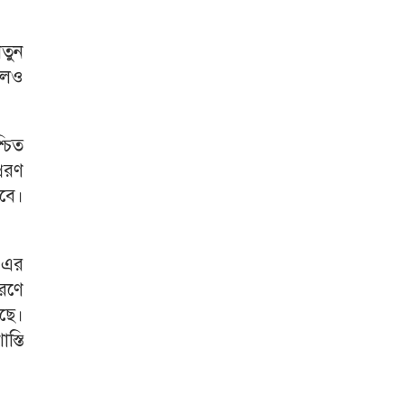
নতুন
হলেও
্চিত
রেরণ
বে।
। এর
ারণে
রছে।
স্তি