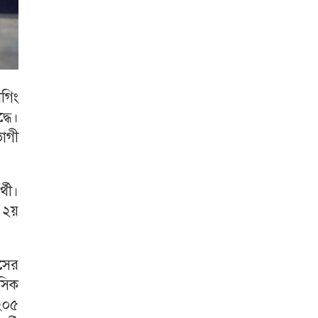
াগিং
ধে।
ভোগী
্থী।
ষ ২য়
াসের
নসিক
২০৫