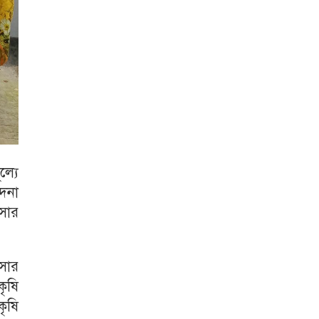
ল্যে
োদনা
 সার
সার
ৃষি
ৃষি