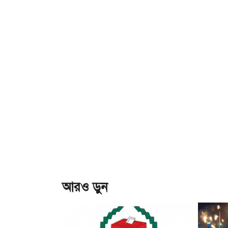
আরও ড়ুন