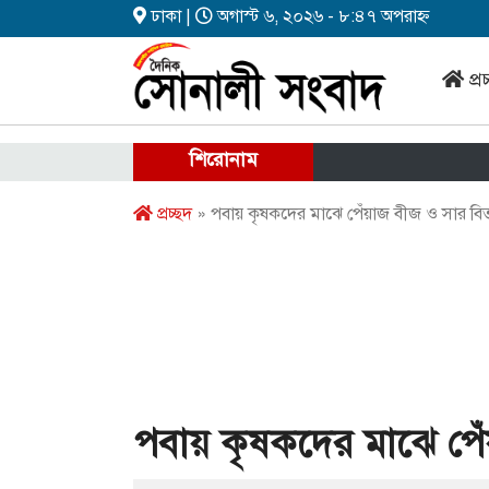
ঢাকা |
অগাস্ট ৬, ২০২৬ - ৮:৪৭ অপরাহ্ন
প্র
শিরোনাম
প্রচ্ছদ
» পবায় কৃষকদের মাঝে পেঁয়াজ বীজ ও সার ব
পবায় কৃষকদের মাঝে পে