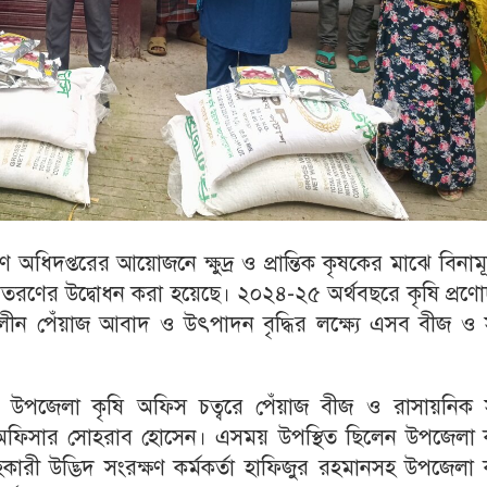
 অধিদপ্তরের আয়োজনে ক্ষুদ্র ও প্রান্তিক কৃষকের মাঝে বিনামূ
বিতরণের উদ্বোধন করা হয়েছে। ২০২৪-২৫ অর্থবছরে কৃষি প্রণ
কালীন পেঁয়াজ আবাদ ও উৎপাদন বৃদ্ধির লক্ষ্যে এসব বীজ ও
য় উপজেলা কৃষি অফিস চত্বরে পেঁয়াজ বীজ ও রাসায়নিক 
ী অফিসার সোহরাব হোসেন। এসময় উপস্থিত ছিলেন উপজেলা ক
রী উদ্ভিদ সংরক্ষণ কর্মকর্তা হাফিজুর রহমানসহ উপজেলা ক