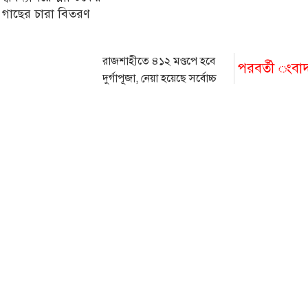
 গাছের চারা বিতরণ
রাজশাহীতে ৪১২ মণ্ডপে হবে
পরবর্তী ংবা
দুর্গাপূজা, নেয়া হয়েছে সর্বোচ্চ
নিরাপত্তা