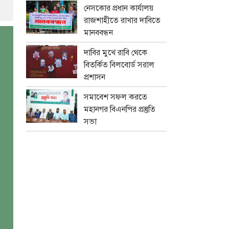
নেসকোর প্রধান কার্যালয়
রাজশাহীতে রাখার দাবিতে
মানববন্ধন
দাবির মুখে রাবি থেকে
বিতর্কিত বিলবোর্ড সরাল
প্রশাসন
সমাবেশ সফল করতে
মহানগর বিএনপির প্রস্তুতি
সভা