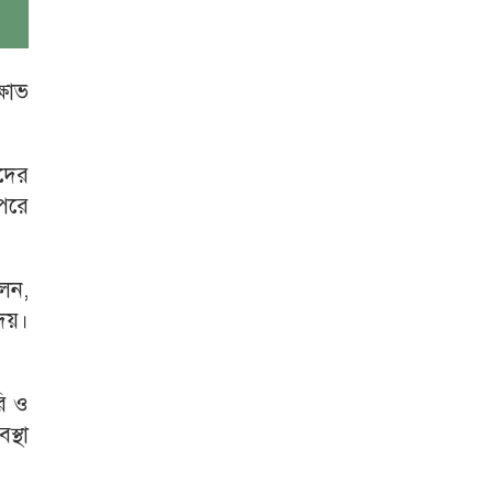
্ষোভ
দের
 পরে
েন,
দেয়।
রি ও
স্থা