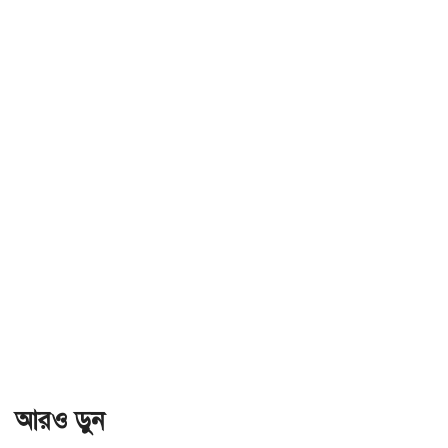
আরও ড়ুন