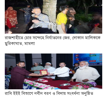
রাজশাহীতে চোর সন্দেহে নির্যাতনের জের, দোকান মালিককে
ছুরিকাঘাত, মামলা
রাবি ইইই বিভাগে নবীন বরণ ও বিদায় সংবর্ধনা অনুষ্ঠিত