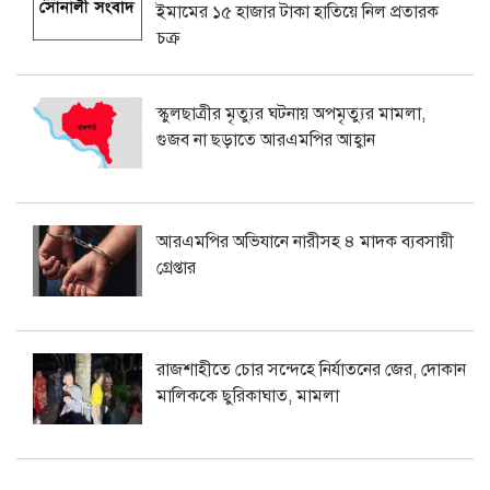
ইমামের ১৫ হাজার টাকা হাতিয়ে নিল প্রতারক
চক্র
স্কুলছাত্রীর মৃত্যুর ঘটনায় অপমৃত্যুর মামলা,
গুজব না ছড়াতে আরএমপির আহ্বান
আরএমপির অভিযানে নারীসহ ৪ মাদক ব্যবসায়ী
গ্রেপ্তার
রাজশাহীতে চোর সন্দেহে নির্যাতনের জের, দোকান
মালিককে ছুরিকাঘাত, মামলা