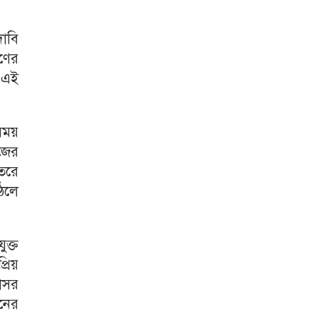
দাবি
হণের
ন এই
সময়
জের
তরে
উঠলে
ুক্ত
রিয়
দোসর
নের