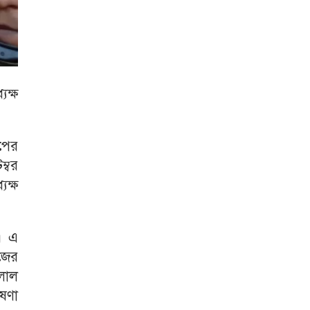
ক্ষ
াপের
্বর
ক্ষ
। এ
জের
ালাল
ষণা