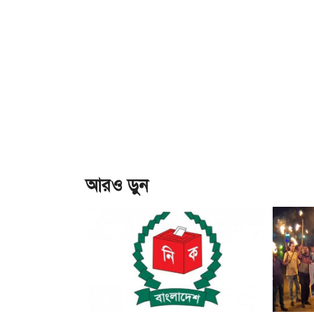
আরও ড়ুন