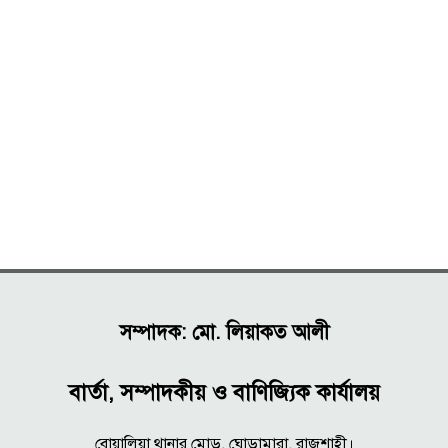
সম্পাদক: মো. লিয়াকত আলী
বার্তা, সম্পাদকীয় ও বাণিজ্যিক কার্যালয়
বোয়ালিয়া থানার মোড়, ঘোড়ামারা, রাজশাহী।