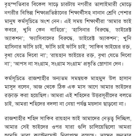
বৃহস্পতিবার বিকেল সাড়ে চারটায় নগরীর তালাইমারী মোড়ে
নগরীর বিভিন্ন শিক্ষাপ্রতিষ্ঠানের শিক্ষার্থীসহ নানান শ্রেণি পেশার
মানুষ কর্মসূচিতে অংশ নেন। এই সময় শিক্ষার্থীরা ‘আমার ভাই
কবরে, খুনি কেন বাহিরে’; ‘হাসিনার বিরুদ্ধে, ডাইরেক্ট
অ্যাকশন’; ‘ফ্যাসিবাদের বিরুদ্ধে, ডাইরেক্ট অ্যাকশন’; খুনি
হাসিনার ফাঁসি চাই, ফাঁসি চাই ফাঁসি চাই; ‘সাকিব ভাইয়ের রক্ত,
বৃথা যেতে দিবো না’; ‘রায়হান ভাইয়ের রক্ত, বৃথা যেতে দিবো
না’; ‘আপস না সংগ্রাম, সংগ্রাম সংগ্রাম’ প্রভৃতি স্লোগান দেন।
কর্মসূচিতে রাজশাহীর অন্যতম সমন্বয়ক মাহমুদ উল হাসান
মাসুদ বলেন, আজ থেকে ঠিক এক মাস আগে আমার ভাইদের
রক্তাক্ত করা হয়েছিল। আমরা এই শহিদের উত্তরসূরীদের বলতে
চাই, আমরা শহিদের বদলা না নেয়া পর্যন্ত ময়দান ছাড়বো না।
রাজশাহীর শহিদ সাকিব রায়হান ভাই আমাদের নেতৃত্ব দিচ্ছিল,
আমার সেই ভাইদের ওপর যারা গুলি চালিয়েছিলো আমরা
শুনেছি তারা ক্যান্টনমেন্ট নিরাপদে রয়েছে। তাদের জনতার