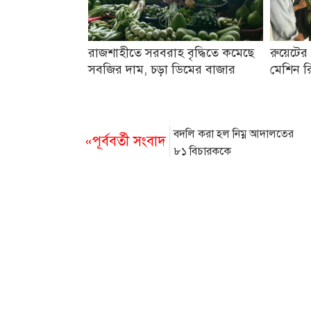
রাজশাহীতে সরবরাহ বৃদ্ধিতে কমেছে
রুয়েটের 
সবজির দাম, চড়া ডিমের বাজার
মেশিন রি
বদলি করা হল নিম্ন আদালতের
«পূর্ববর্তী সংবাদ
৮১ বিচারককে