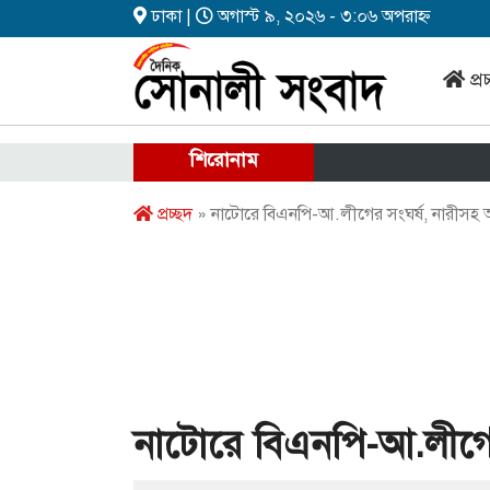
ঢাকা |
অগাস্ট ৯, ২০২৬ - ৩:০৬ অপরাহ্ন
প্র
শিরোনাম
প্রচ্ছদ
» নাটোরে বিএনপি-আ.লীগের সংঘর্ষ, নারীস
নাটোরে বিএনপি-আ.লীগে