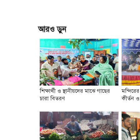
আরও ড়ুন
শিক্ষার্থী ও স্থানীয়দের মাঝে গাছের
মন্দিরের
চারা বিতরণ
কীর্তন 