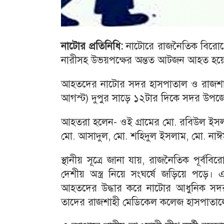
নাটোর প্রতিনিধি:
নাটোরে রাজনৈতিক বিরোধে
নারীসহ উভয়পক্ষের অন্তত আটজন আহত হয়
আহতদের নাটোর সদর হাসপাতাল ও রাজশাহী
আগস্ট) দুপুর সাড়ে ১২টার দিকে সদর উপজে
আহতরা হলেন- ওই গ্রামের মো. রবিউল ইসলা
মো. আসাদুল, মো. শহিদুল ইসলাম, মো. না
স্থানীয় সূত্রে জানা যায়, রাজনৈতিক পূর্বব
দেশীয় অস্ত্র নিয়ে সংঘর্ষে জড়িয়ে পড়ে।
আহতদের উদ্ধার করে নাটোর আধুনিক সদর
তাদের রাজশাহী মেডিকেল কলেজ হাসপাতালে স