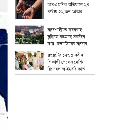
আরএমপির অভিযানে ২৪
ঘণ্টায় ২২ জন গ্রেপ্তার
রাজশাহীতে সরবরাহ
বৃদ্ধিতে কমেছে সবজির
দাম, চড়া ডিমের বাজার
রুয়েটের ১২৩৫ নবীন
শিক্ষার্থী পেলেন মেশিন
রিডেবল লাইব্রেরি কার্ড