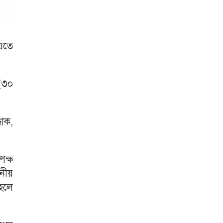
এতে
(৩০
জাক,
পক্ষ
নীয়
হলে