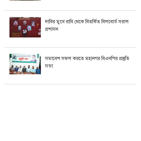
দাবির মুখে রাবি থেকে বিতর্কিত বিলবোর্ড সরাল
প্রশাসন
সমাবেশ সফল করতে মহানগর বিএনপির প্রস্তুতি
সভা