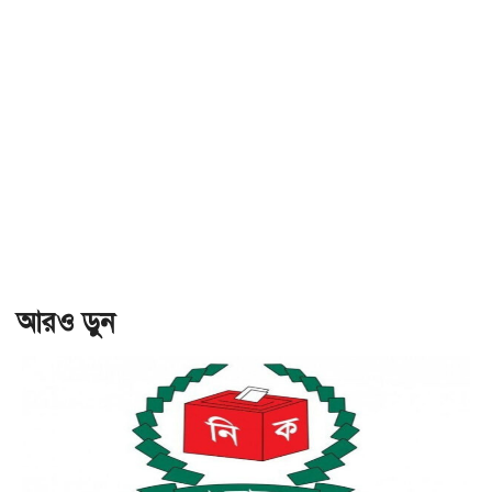
আরও ড়ুন