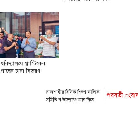
িশ্ববিদ্যালয়ে প্লাস্টিকের
 গাছের চারা বিতরণ
রাজশাহীর বিসিক শিল্প মালিক
পরবর্তী ংবা
সমিতি’র উদ্যোগে ত্রান নিয়ে
টুংগুরচরে গমন