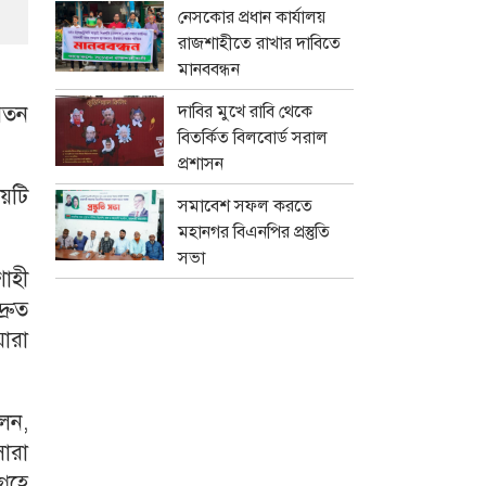
নেসকোর প্রধান কার্যালয়
রাজশাহীতে রাখার দাবিতে
মানববন্ধন
বেতন
দাবির মুখে রাবি থেকে
বিতর্কিত বিলবোর্ড সরাল
প্রশাসন
য়টি
সমাবেশ সফল করতে
মহানগর বিএনপির প্রস্তুতি
সভা
াহী
্রুত
যারা
েন,
ারা
্রহে