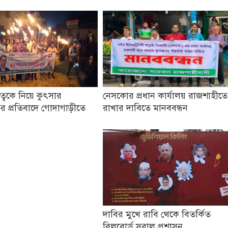
তৃত্বকে নিয়ে কুৎসার
নেসকোর প্রধান কার্যালয় রাজশাহীতে
র প্রতিবাদে গোদাগাড়ীতে
রাখার দাবিতে মানববন্ধন
দাবির মুখে রাবি থেকে বিতর্কিত
বিলবোর্ড সরাল প্রশাসন