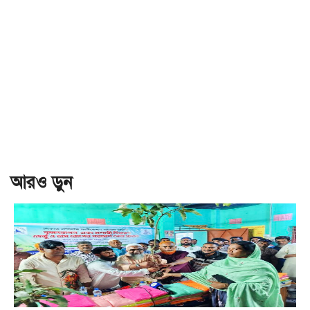
আরও ড়ুন