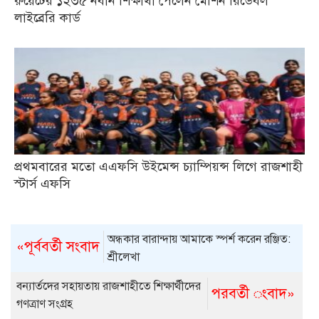
রুয়েটের ১২৩৫ নবীন শিক্ষার্থী পেলেন মেশিন রিডেবল
লাইব্রেরি কার্ড
প্রথমবারের মতো এএফসি উইমেন্স চ্যাম্পিয়ন্স লিগে রাজশাহী
স্টার্স এফসি
অন্ধকার বারান্দায় আমাকে স্পর্শ করেন রঞ্জিত:
«পূর্ববর্তী সংবাদ
শ্রীলেখা
বন্যার্তদের সহায়তায় রাজশাহীতে শিক্ষার্থীদের
পরবর্তী ংবাদ»
গণত্রাণ সংগ্রহ