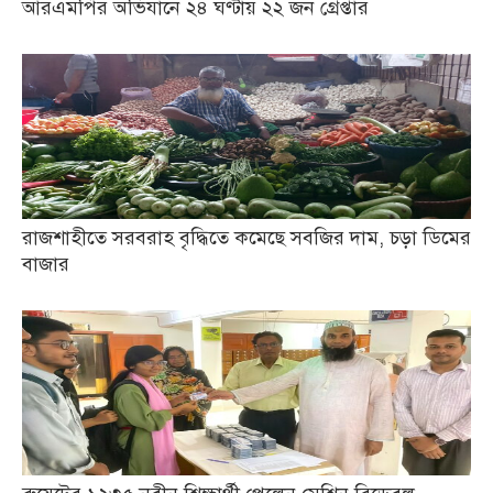
আরএমপির অভিযানে ২৪ ঘণ্টায় ২২ জন গ্রেপ্তার
রাজশাহীতে সরবরাহ বৃদ্ধিতে কমেছে সবজির দাম, চড়া ডিমের
বাজার