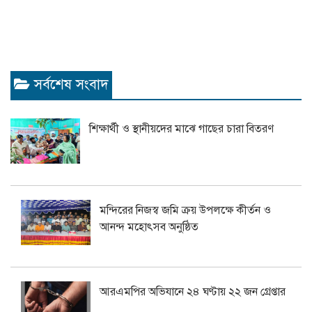
সর্বশেষ সংবাদ
শিক্ষার্থী ও স্থানীয়দের মাঝে গাছের চারা বিতরণ
মন্দিরের নিজস্ব জমি ক্রয় উপলক্ষে কীর্তন ও
আনন্দ মহোৎসব অনুষ্ঠিত
আরএমপির অভিযানে ২৪ ঘণ্টায় ২২ জন গ্রেপ্তার