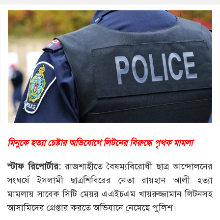
মিনুকে হত্যা চেষ্টার অভিযোগে লিটনের বিরুদ্ধে পৃথক মামলা
স্টাফ রিপোর্টার:
রাজশাহীতে বৈষম্যবিরোধী ছাত্র আন্দোলনের
সংঘর্ষে ইসলামী ছাত্রশিবিরের নেতা রায়হান আলী হত্যা
মামলায় সাবেক সিটি মেয়র এএইচএম খায়রুজ্জামান লিটনসহ
আসামিদের গ্রেপ্তার করতে অভিযানে নেমেছে পুলিশ।