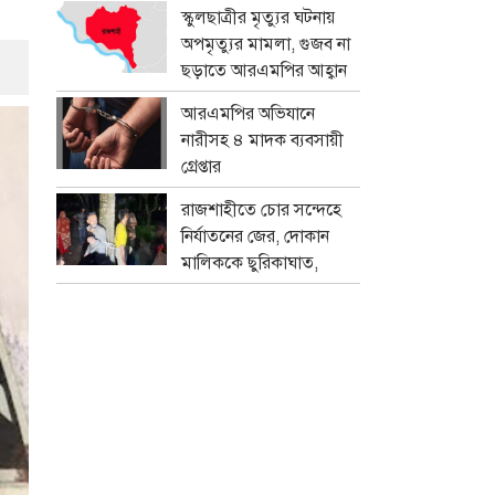
প্রতারক চক্র
স্কুলছাত্রীর মৃত্যুর ঘটনায়
অপমৃত্যুর মামলা, গুজব না
ছড়াতে আরএমপির আহ্বান
আরএমপির অভিযানে
নারীসহ ৪ মাদক ব্যবসায়ী
গ্রেপ্তার
রাজশাহীতে চোর সন্দেহে
নির্যাতনের জের, দোকান
মালিককে ছুরিকাঘাত,
মামলা