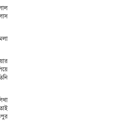
েলাল
লাস
েলা
য়ার
পিয়ে
তিনি
িথা
তাই
তপুর