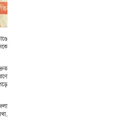
ণ্ডে
জনকে
্রুত
ারণে
পড়ে
েলা
থা,