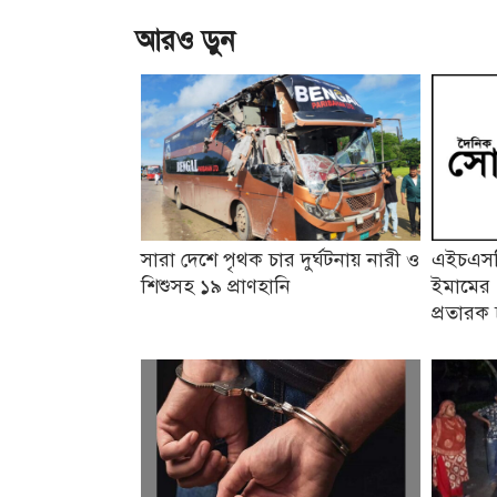
আরও ড়ুন
সারা দেশে পৃথক চার দুর্ঘটনায় নারী ও
এইচএসসি
শিশুসহ ১৯ প্রাণহানি
ইমামের 
প্রতারক 