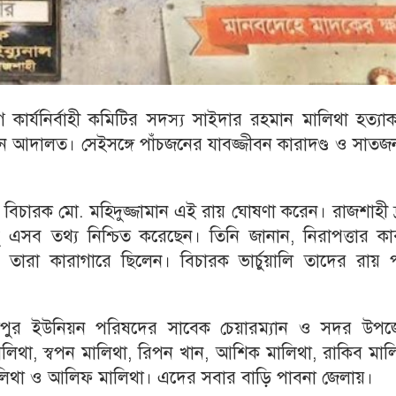
্যনির্বাহী কমিটির সদস্য সাইদার রহমান মালিথা হত্যাকা
ছেন আদালত। সেইসঙ্গে পাঁচজনের যাবজ্জীবন কারাদণ্ড ও সাত
লের বিচারক মো. মহিদুজ্জামান এই রায় ঘোষণা করেন। রাজশাহী দ
াবু এসব তথ্য নিশ্চিত করেছেন। তিনি জানান, নিরাপত্তার ক
ারা কারাগারে ছিলেন। বিচারক ভার্চুয়ালি তাদের রায় 
মায়েতপুর ইউনিয়ন পরিষদের সাবেক চেয়ারম্যান ও সদর উপজ
থা, স্বপন মালিথা, রিপন খান, আশিক মালিথা, রাকিব মালি
 মালিথা ও আলিফ মালিথা। এদের সবার বাড়ি পাবনা জেলায়।