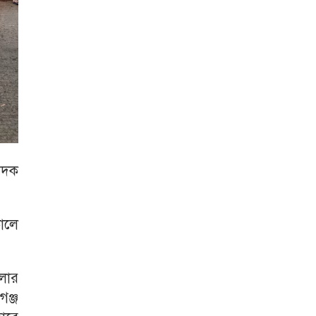
াদক
ালে
লার
ঞ্জ