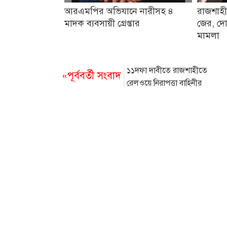
আরএমপির অভিযানে নারীসহ ৪
রাজশাহী
মাদক ব্যবসায়ী গ্রেপ্তার
জের, দো
মামলা
১১দফা দাবীতে রাজশাহীতে
«পূর্ববর্তী সংবাদ
রেলওয়ে নিরাপত্তা বাহিনীর
কর্মবিরতী