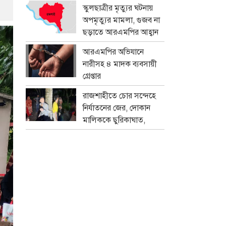
প্রতারক চক্র
স্কুলছাত্রীর মৃত্যুর ঘটনায়
অপমৃত্যুর মামলা, গুজব না
ছড়াতে আরএমপির আহ্বান
আরএমপির অভিযানে
নারীসহ ৪ মাদক ব্যবসায়ী
গ্রেপ্তার
রাজশাহীতে চোর সন্দেহে
নির্যাতনের জের, দোকান
মালিককে ছুরিকাঘাত,
মামলা