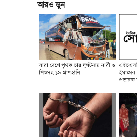
আরও ড়ুন
সারা দেশে পৃথক চার দুর্ঘটনায় নারী ও
এইচএসসি
শিশুসহ ১৯ প্রাণহানি
ইমামের 
প্রতারক 