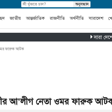
চ্ছদ
জাতীয়
আন্তর্জাতিক
রাজনীতি
অর্থনীতি
সারাদেশ
খ
সারা দেশে পৃথক চা
ওমর ফারুক আটক
ীর আ’লীগ নেতা ওমর ফারুক আট