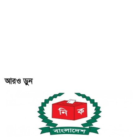
আরও ড়ুন