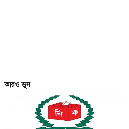
আরও ড়ুন