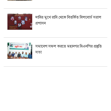
দাবির মুখে রাবি থেকে বিতর্কিত বিলবোর্ড সরাল
প্রশাসন
সমাবেশ সফল করতে মহানগর বিএনপির প্রস্তুতি
সভা