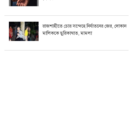
রাজশাহীতে চোর সন্দেহে নির্যাতনের জের, দোকান
মালিককে ছুরিকাঘাত, মামলা