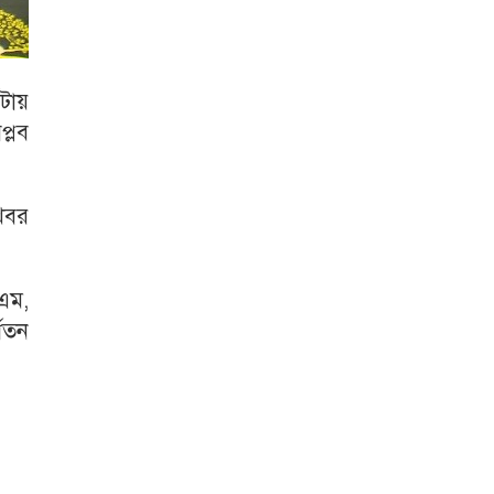
টায়
্লব
খবর
িএম,
্বতন