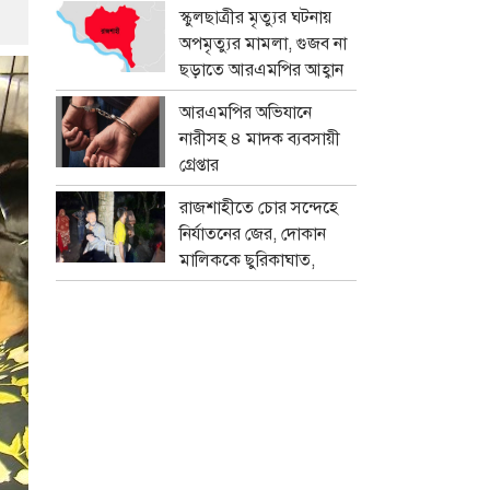
প্রতারক চক্র
স্কুলছাত্রীর মৃত্যুর ঘটনায়
অপমৃত্যুর মামলা, গুজব না
ছড়াতে আরএমপির আহ্বান
আরএমপির অভিযানে
নারীসহ ৪ মাদক ব্যবসায়ী
গ্রেপ্তার
রাজশাহীতে চোর সন্দেহে
নির্যাতনের জের, দোকান
মালিককে ছুরিকাঘাত,
মামলা