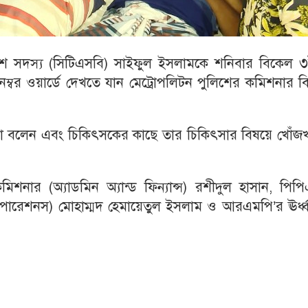
ুলিশ সদস্য (সিটিএসবি) সাইফুল ইসলামকে শনিবার বিকেল ৩
বর ওয়ার্ডে দেখতে যান মেট্রোপলিটন পুলিশের কমিশনার বিপ
থা বলেন এবং চিকিৎসকের কাছে তার চিকিৎসার বিষয়ে খোঁজ
িশনার (অ্যাডমিন অ্যান্ড ফিন্যান্স) রশীদুল হাসান, পিপ
ড অপারেশনস) মোহাম্মদ হেমায়েতুল ইসলাম ও আরএমপি’র ঊর্ধ