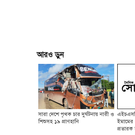
আরও ড়ুন
সারা দেশে পৃথক চার দুর্ঘটনায় নারী ও
এইচএসসি
শিশুসহ ১৯ প্রাণহানি
ইমামের 
প্রতারক 