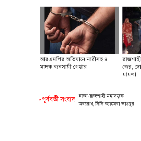
আরএমপির অভিযানে নারীসহ ৪
রাজশাহী
মাদক ব্যবসায়ী গ্রেপ্তার
জের, দো
মামলা
ঢাকা-রাজশাহী মহাসড়ক
«পূর্ববর্তী সংবাদ
অবরোধ, সিসি ক্যামেরা ভাঙচুর