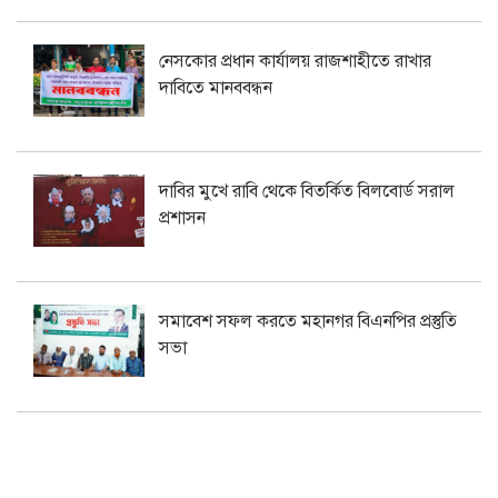
নেসকোর প্রধান কার্যালয় রাজশাহীতে রাখার
দাবিতে মানববন্ধন
দাবির মুখে রাবি থেকে বিতর্কিত বিলবোর্ড সরাল
প্রশাসন
সমাবেশ সফল করতে মহানগর বিএনপির প্রস্তুতি
সভা