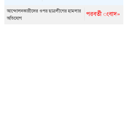
আন্দোলনকারীদের ওপর ছাত্রলীগের হামলার
পরবর্তী ংবাদ»
অভিযোগ