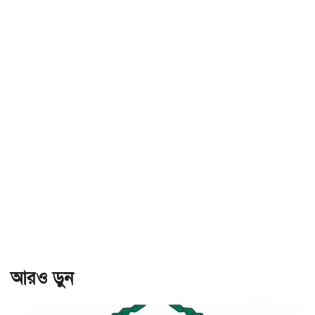
আরও ড়ুন