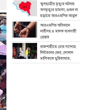
প্রতারক চক্র
স্কুলছাত্রীর মৃত্যুর ঘটনায়
অপমৃত্যুর মামলা, গুজব না
ছড়াতে আরএমপির আহ্বান
আরএমপির অভিযানে
নারীসহ ৪ মাদক ব্যবসায়ী
গ্রেপ্তার
রাজশাহীতে চোর সন্দেহে
নির্যাতনের জের, দোকান
মালিককে ছুরিকাঘাত,
মামলা