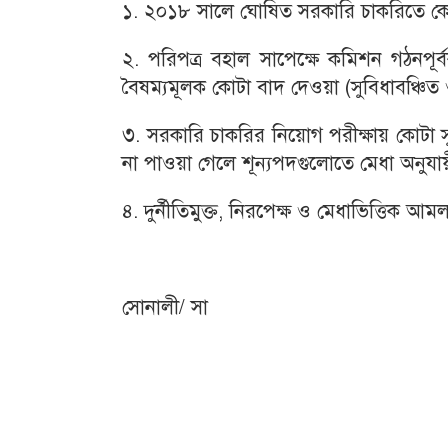
১. ২০১৮ সালে ঘোষিত সরকারি চাকরিতে কোটা
২. পরিপত্র বহাল সাপেক্ষে কমিশন গঠনপূর
বৈষম্যমূলক কোটা বাদ দেওয়া (সুবিধাবঞ্চিত ও 
৩. সরকারি চাকরির নিয়োগ পরীক্ষায় কোটা সু
না পাওয়া গেলে শূন্যপদগুলোতে মেধা অনুয
৪. দুর্নীতিমুক্ত, নিরপেক্ষ ও মেধাভিত্তিক আমলা
সোনালী/ সা