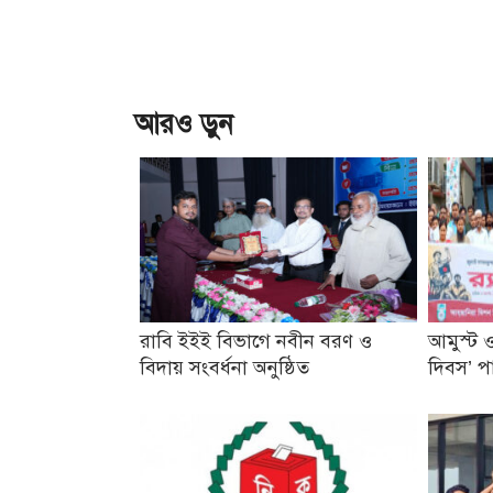
আরও ড়ুন
রাবি ইইই বিভাগে নবীন বরণ ও
আমুস্ট ও
বিদায় সংবর্ধনা অনুষ্ঠিত
দিবস’ প