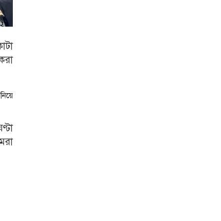
কোটা
করা
 নিয়ে
্টা
মরা