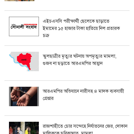
এইচএসসি পরীক্ষার্থী ছেলেকে ছাড়াতে
ইমামের ১৫ হাজার টাকা হাতিয়ে নিল প্রতারক
চক্র
স্কুলছাত্রীর মৃত্যুর ঘটনায় অপমৃত্যুর মামলা,
গুজব না ছড়াতে আরএমপির আহ্বান
আরএমপির অভিযানে নারীসহ ৪ মাদক ব্যবসায়ী
গ্রেপ্তার
রাজশাহীতে চোর সন্দেহে নির্যাতনের জের, দোকান
মালিককে ছুরিকাঘাত, মামলা