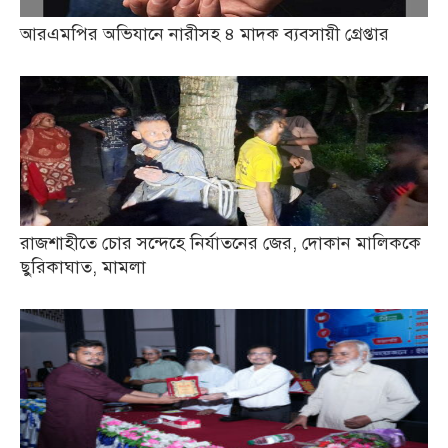
আরএমপির অভিযানে নারীসহ ৪ মাদক ব্যবসায়ী গ্রেপ্তার
রাজশাহীতে চোর সন্দেহে নির্যাতনের জের, দোকান মালিককে
ছুরিকাঘাত, মামলা