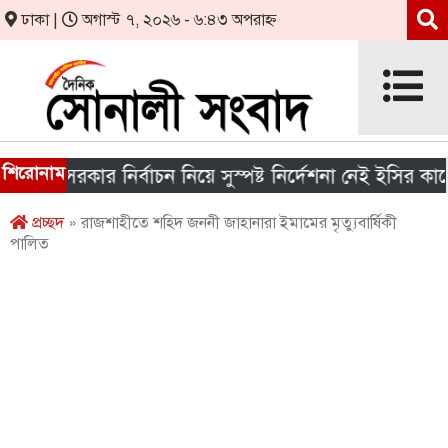
ঢাকা |
অগাস্ট ৭, ২০২৬ - ৬:৪৩ অপরাহ্ন
শিরোনাম
ীয় সরকার নির্বাচন নিয়ে সুস্পষ্ট নির্দেশনা নেই ইসির কাছে
প্রচ্ছদ
» রাজশাহীতে শহিদ জননী জাহানারা ইমামের মৃত্যুবার্ষিকী
পালিত