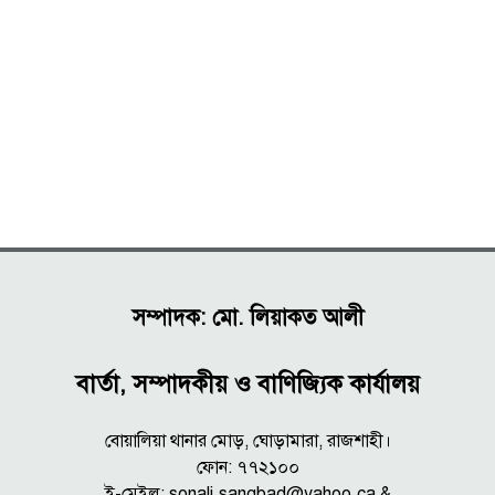
সম্পাদক: মো. লিয়াকত আলী
বার্তা, সম্পাদকীয় ও বাণিজ্যিক কার্যালয়
বোয়ালিয়া থানার মোড়, ঘোড়ামারা, রাজশাহী।
ফোন: ৭৭২১০০
ই-মেইল: sonali.sangbad@yahoo.ca &