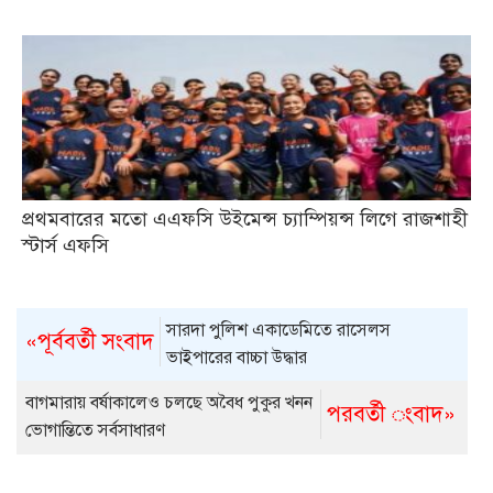
প্রথমবারের মতো এএফসি উইমেন্স চ্যাম্পিয়ন্স লিগে রাজশাহী
স্টার্স এফসি
সারদা পুলিশ একাডেমিতে রাসেলস
«পূর্ববর্তী সংবাদ
ভাইপারের বাচ্চা উদ্ধার
বাগমারায় বর্ষাকালেও চলছে অবৈধ পুকুর খনন
পরবর্তী ংবাদ»
ভোগান্তিতে সর্বসাধারণ