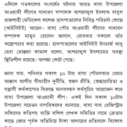
এদিকে গতকালের সংঘর্ষের ঘটনায় আহত বাঘা উপজেলা
আওয়ামী লীগের সাধারণ সম্পাদক আশরাফুল ইসলাম বাবুল
রাজশাহী মেডিকেল কলেজ হাসপাতালের নিবিড় পরিচর্যা কেন্দ্রে
(আইসিইউ) আছেন। বাঘা পৌর আওয়ামী লীগের সাধারন
সম্পাদক মামুন হোসেন জানান, রোববার সকালে তাঁর
অস্ত্রোপচার করা হয়েছে। হাসপাতালের আইসিইউ ইনচার্জ আবু
হেনা মোস্তফা কামাল বলেন, আশরাফুল ইসলামের অবস্থা
স্থিতিশীল রয়েছে। আশঙ্কা কেটে গেছে।
জানা যায়, শনিবার সকাল ১০ টায় বাঘা পৌরসভার মেয়র
আক্কাস আলীর সীমাহীন দুর্নীতি, স্বজন প্রীতি, স্বেচ্ছাচারিতা ও
সন্ত্রাসী কর্মকান্ডের বিরুদ্ধে মানববন্ধন কর্মসূচির আয়োজন করে
বাঘা উপজেলা আওয়ামী লীগ। একই দিন সকাল ১০টায়
উপজেলা সচেতন নাগরিকদের ব্যানারে, বাঘা সাব রেজিস্ট্রার
অফিসের কতিপয় ব্যক্তি দলিল লেখক সমিতির নামে ক্রেতার
কাছে জোর পূর্বক অতিরিক্ত টাকা আদায়ের প্রতিবাদে বিক্ষোভ