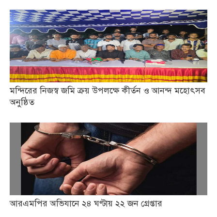
মন্দিরের নিজস্ব জমি ক্রয় উপলক্ষে কীর্তন ও আনন্দ মহোৎসব
অনুষ্ঠিত
আরএমপির অভিযানে ২৪ ঘণ্টায় ২২ জন গ্রেপ্তার