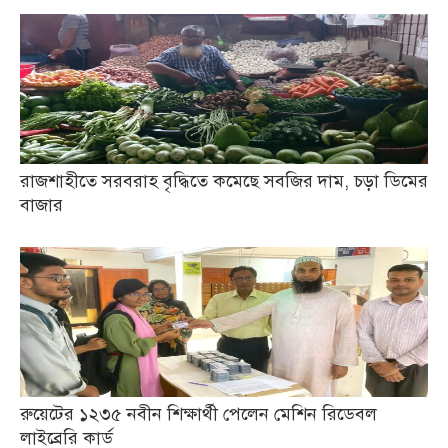
রাজশাহীতে সরবরাহ বৃদ্ধিতে কমেছে সবজির দাম, চড়া ডিমের
বাজার
রুয়েটের ১২৩৫ নবীন শিক্ষার্থী পেলেন মেশিন রিডেবল
লাইব্রেরি কার্ড