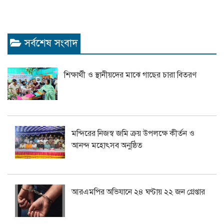
সর্বশেষ সংবাদ
শিক্ষার্থী ও স্থানীয়দের মাঝে গাছের চারা বিতরণ
মন্দিরের নিজস্ব জমি ক্রয় উপলক্ষে কীর্তন ও
আনন্দ মহোৎসব অনুষ্ঠিত
আরএমপির অভিযানে ২৪ ঘণ্টায় ২২ জন গ্রেপ্তার