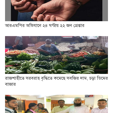
আরএমপির অভিযানে ২৪ ঘণ্টায় ২২ জন গ্রেপ্তার
রাজশাহীতে সরবরাহ বৃদ্ধিতে কমেছে সবজির দাম, চড়া ডিমের
বাজার