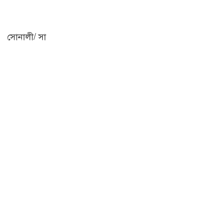
সোনালী/ সা