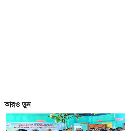
আরও ড়ুন