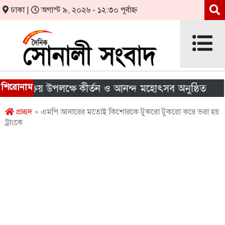
ঢাকা |
অগাস্ট ৯, ২০২৬ - ১২:৩০ পূর্বাহ্ন
শিরোনাম
 ক্রয় উপলক্ষে কীর্তন ও আনন্দ মহোৎসব অনুষ্ঠিত
আরএম
প্রচ্ছদ
» এমপি আনারের মতোই কিশোরকে টুকরো টুকরো করে ভরা হয়
ট্রাংকে