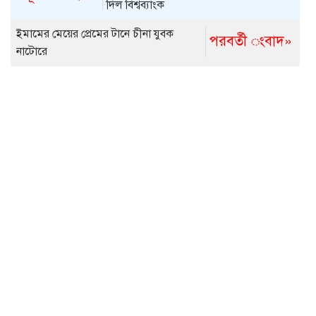
দিল বিশ্বব্যাংক
ইমামের মেয়ের প্রেমের টানে চীনা যুবক
পরবর্তী ংবাদ»
নাটোরে