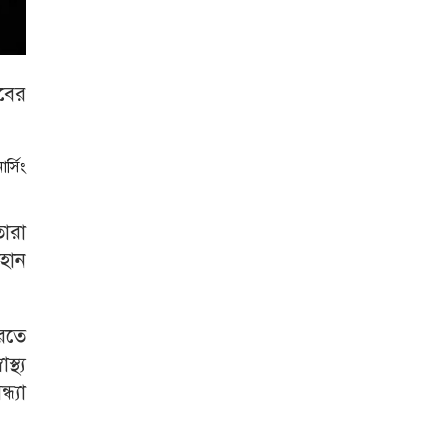
বের
্সিং
তারা
াহান
করতে
্থ্য
ধ্যা