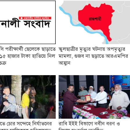
 পরীক্ষার্থী ছেলেকে ছাড়াতে
স্কুলছাত্রীর মৃত্যুর ঘটনায় অপমৃত্যুর
১৫ হাজার টাকা হাতিয়ে নিল
মামলা, গুজব না ছড়াতে আরএমপির
চক্র
আহ্বান
তে চোর সন্দেহে নির্যাতনের
রাবি ইইই বিভাগে নবীন বরণ ও