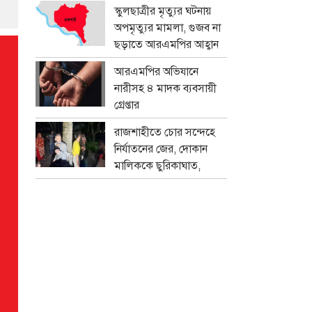
প্রতারক চক্র
স্কুলছাত্রীর মৃত্যুর ঘটনায়
অপমৃত্যুর মামলা, গুজব না
ছড়াতে আরএমপির আহ্বান
আরএমপির অভিযানে
নারীসহ ৪ মাদক ব্যবসায়ী
গ্রেপ্তার
রাজশাহীতে চোর সন্দেহে
নির্যাতনের জের, দোকান
মালিককে ছুরিকাঘাত,
মামলা