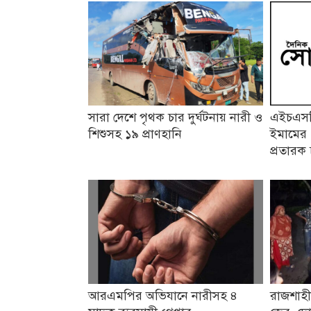
সারা দেশে পৃথক চার দুর্ঘটনায় নারী ও
এইচএসসি
শিশুসহ ১৯ প্রাণহানি
ইমামের 
প্রতারক 
আরএমপির অভিযানে নারীসহ ৪
রাজশাহী