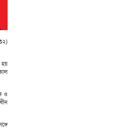
(৩২)
 হয়
কাল
ক ও
ধীন
্গে