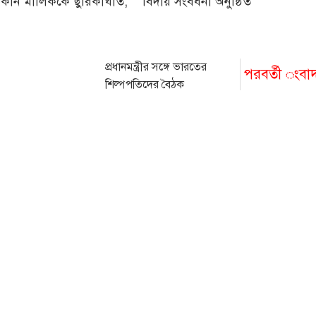
কান মালিককে ছুরিকাঘাত,
বিদায় সংবর্ধনা অনুষ্ঠিত
প্রধানমন্ত্রীর সঙ্গে ভারতের
পরবর্তী ংবা
শিল্পপতিদের বৈঠক