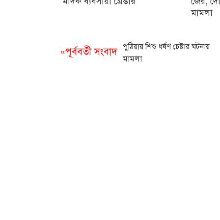
মাদক ব্যবসায়ী গ্রেপ্তার
জের, দো
মামলা
পুঠিয়ায় শিশু ধর্ষণ চেষ্টার ঘটনায়
«পূর্ববর্তী সংবাদ
মামলা