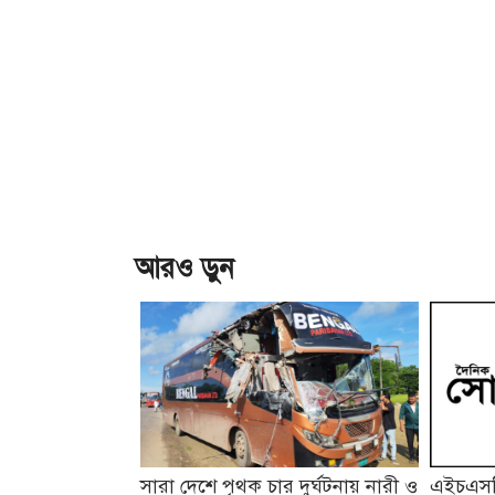
আরও ড়ুন
সারা দেশে পৃথক চার দুর্ঘটনায় নারী ও
এইচএসসি