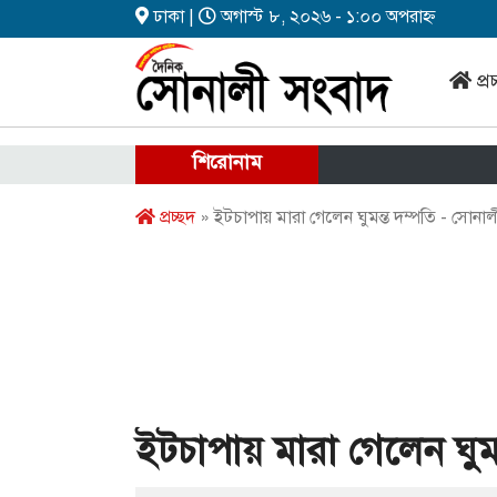
ঢাকা |
অগাস্ট ৮, ২০২৬ - ১:০০ অপরাহ্ন
প্র
শিরোনাম
প্রচ্ছদ
» ইটচাপায় মারা গেলেন ঘুমন্ত দম্পতি - সোনা
ইটচাপায় মারা গেলেন ঘুমন