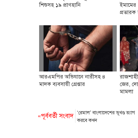
শিশুসহ ১৯ প্রাণহানি
ইমামের 
প্রতারক 
আরএমপির অভিযানে নারীসহ ৪
রাজশাহী
মাদক ব্যবসায়ী গ্রেপ্তার
জের, দো
মামলা
‘রেমাল’ বাংলাদেশের ভূখণ্ড ত্যাগ
«পূর্ববর্তী সংবাদ
করবে কখন