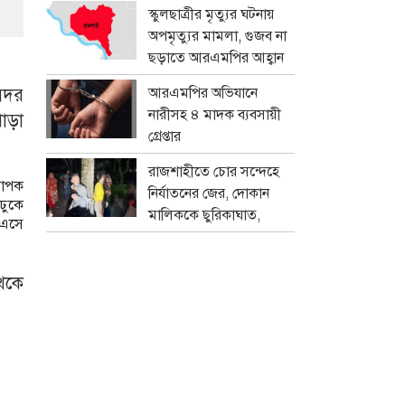
প্রতারক চক্র
স্কুলছাত্রীর মৃত্যুর ঘটনায়
অপমৃত্যুর মামলা, গুজব না
ছড়াতে আরএমপির আহ্বান
 সদর
আরএমপির অভিযানে
নারীসহ ৪ মাদক ব্যবসায়ী
াড়া
গ্রেপ্তার
রাজশাহীতে চোর সন্দেহে
্যাপক
নির্যাতনের জের, দোকান
 ঢুকে
মালিককে ছুরিকাঘাত,
 এসে
মামলা
েকে