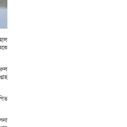
হাল
সককে
 রুল
্তাহ
থগিত
াপনা