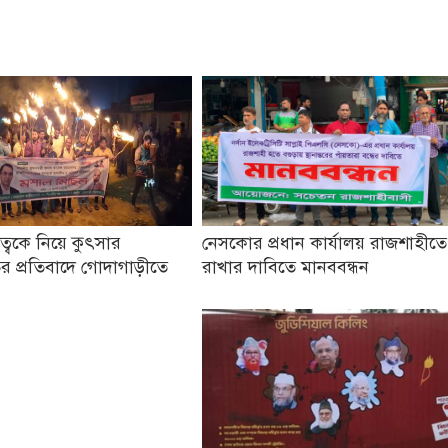
তৃত্বকে নিয়ে কুৎসার
নেসকোর প্রধান কার্যালয় রাজশাহীতে
র প্রতিবাদে গোদাগাড়ীতে
রাখার দাবিতে মানববন্ধন