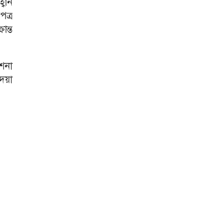
বান
ত্র
ান্ত
শনা
েয়া