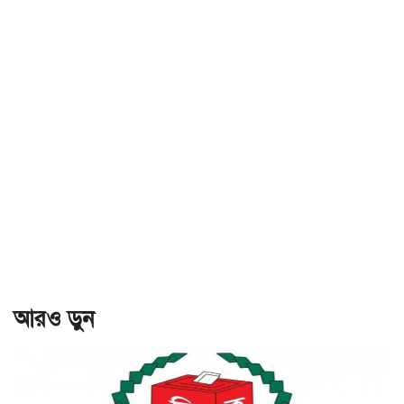
আরও ড়ুন