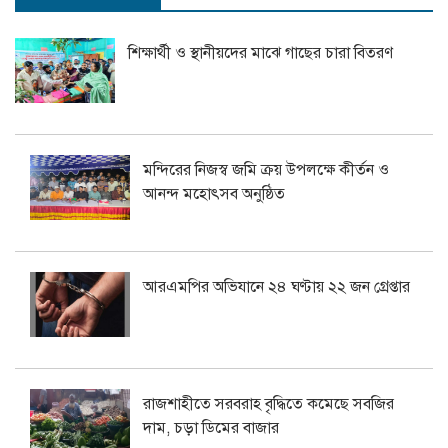
শিক্ষার্থী ও স্থানীয়দের মাঝে গাছের চারা বিতরণ
মন্দিরের নিজস্ব জমি ক্রয় উপলক্ষে কীর্তন ও
আনন্দ মহোৎসব অনুষ্ঠিত
আরএমপির অভিযানে ২৪ ঘণ্টায় ২২ জন গ্রেপ্তার
রাজশাহীতে সরবরাহ বৃদ্ধিতে কমেছে সবজির
দাম, চড়া ডিমের বাজার