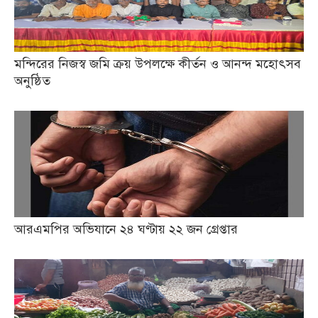
মন্দিরের নিজস্ব জমি ক্রয় উপলক্ষে কীর্তন ও আনন্দ মহোৎসব
অনুষ্ঠিত
আরএমপির অভিযানে ২৪ ঘণ্টায় ২২ জন গ্রেপ্তার