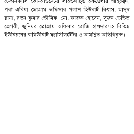
টেকনিক্যাল কো-অর্ডিনেটর লাইভলীহুড ইফতেখার আহম্মেদ,
পবা এরিয়া প্রোগ্রাম অফিসার পলাশ হিউবার্ট বিশ্বাস, মাসুদ
রানা, রতন কুমার ভৌমিক, মো. ফারুক হোসেন, সুজন ডেভিড
গ্রেগরী, জুনিয়র প্রোগ্রাম অফিসার রোজি হালদারসহ বিভিন্ন
ইউনিয়নের কমিউনিটি ফ্যাসিলিটেটর ও আমন্ত্রিত অতিথিবৃন্দ।