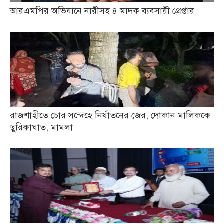
আরএমপির অভিযানে নারীসহ ৪ মাদক ব্যবসায়ী গ্রেপ্তার
রাজশাহীতে চোর সন্দেহে নির্যাতনের জের, দোকান মালিককে
ছুরিকাঘাত, মামলা