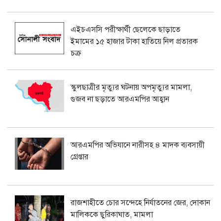
এইচএসসি পরীক্ষার্থী ছেলেকে ছাড়াতে
ইমামের ১৫ হাজার টাকা হাতিয়ে নিল প্রতারক
চক্র
স্কুলছাত্রীর মৃত্যুর ঘটনায় অপমৃত্যুর মামলা,
গুজব না ছড়াতে আরএমপির আহ্বান
আরএমপির অভিযানে নারীসহ ৪ মাদক ব্যবসায়ী
গ্রেপ্তার
রাজশাহীতে চোর সন্দেহে নির্যাতনের জের, দোকান
মালিককে ছুরিকাঘাত, মামলা