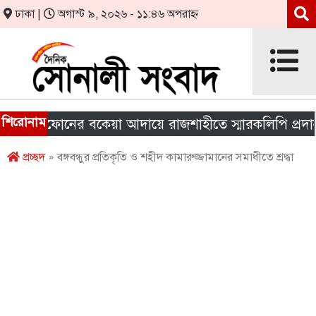
ঢাকা |
অগাস্ট ৯, ২০২৬ - ১১:৪৬ অপরাহ্ন
শিরোনাম
মীণফোনের বকেয়া আদায়ে রাজশাহীতে স্মারকলিপি প্রদান
প্রচ্ছদ
» বঙ্গবন্ধুর প্রতিকৃতি ও শহীদ কামারুজ্জামানের সমাধীতে শ্রদ্ধা