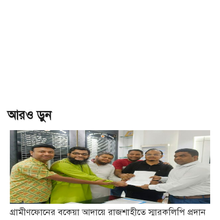
আরও ড়ুন
গ্রামীণফোনের বকেয়া আদায়ে রাজশাহীতে স্মারকলিপি প্রদান