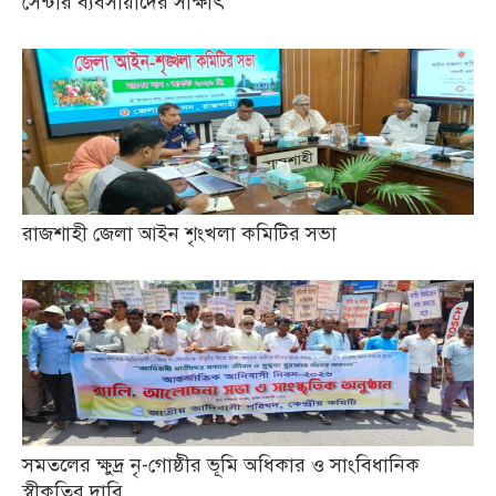
সেন্টার ব্যবসায়ীদের সাক্ষাৎ
রাজশাহী জেলা আইন শৃংখলা কমিটির সভা
সমতলের ক্ষুদ্র নৃ-গোষ্ঠীর ভূমি অধিকার ও সাংবিধানিক
স্বীকৃতির দাবি