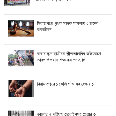
সিরাজগঞ্জে পৃথক মাদক মামলায় ২ জনের
যাবজ্জীবন
বাঘায় স্কুল ছাত্রীকে শ্লীলতাহানির অভিযোগে
ভারপ্রাপ্ত প্রধান শিক্ষকের পদত্যাগ
নিয়ামতপুরে ১ কেজি গাঁজাসহ গ্রেপ্তার ১
তানোর ও পুঠিয়ায় হেরোইনসহ গ্রেপ্তার ৩