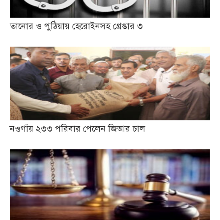
তানোর ও পুঠিয়ায় হেরোইনসহ গ্রেপ্তার ৩
নওগাঁয় ২৩৩ পরিবার পেলেন জিআর চাল