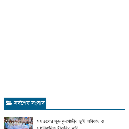
সর্বশেষ সংবাদ
সমতলের ক্ষুদ্র নৃ-গোষ্ঠীর ভূমি অধিকার ও
সাংবিধানিক স্বীকৃতির দাবি