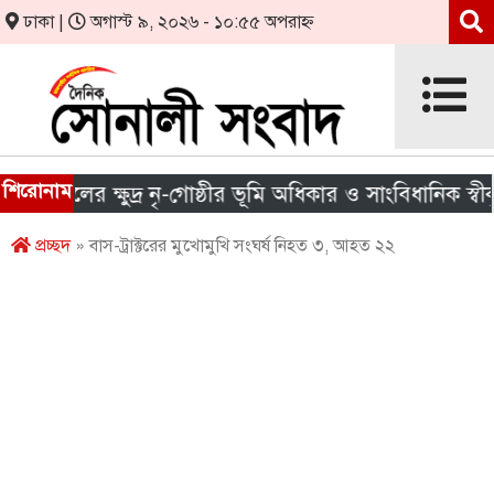
ঢাকা |
অগাস্ট ৯, ২০২৬ - ১০:৫৫ অপরাহ্ন
শিরোনাম
ের ক্ষুদ্র নৃ-গোষ্ঠীর ভূমি অধিকার ও সাংবিধানিক স্বীকৃতির দা
প্রচ্ছদ
» বাস-ট্রাক্টরের মুখোমুখি সংঘর্ষ নিহত ৩, আহত ২২