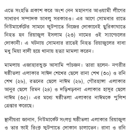
এতে সংহতি প্রকাশ করে অংশ নেন মহানগর আওয়ামী লীগের
সাধারণ সম্পাদক ডাবলু সরকারও। এর আগে সোমবার রাতে
নিউমার্কেটের সামনে ফুটপাতে নিজের দোকানেই ছুরিকাঘাতে
নিহত হন রিয়াজুল ইসলাম (২৩) নামের ওই স্যান্ডেলের
দোকানী। এ ঘটনায় সোমবার রাতেই নিহত রিয়াজুলের বাবা
মধু মিয়া বাদী হয়ে থানায় হত্যা মামলা করেন।
মামলায় এজাহারভুক্ত আসামি পাঁচজন। তারা হলেন- নগরীর
ষষ্ঠীতলা এলাকার সাঈদ শেখের ছেলে রানা শেখ (৩০) ও রনি
শেখ (২৬), রতনের ছেলে নাঈম (২৬), গৌরহাঙ্গা এলাকার
আনুর ছেলে রিমন (২৪) ও দড়িখড়বনা এলাকার হাসুর ছেলে
নাঈম (৩৫)। এর মধ্যে ষষ্ঠীতলা এলাকার নাঈমকে পুলিশ
গ্রেপ্তার করেছে।
স্থানীয়রা জানান, নিউমার্কেট সংলগ্ন ষষ্ঠীতলা এলাকার রিয়াজুল
ও তার ভাই রিংকু ফুটপাতে দোকান চালাতেন। রানা ও রনি