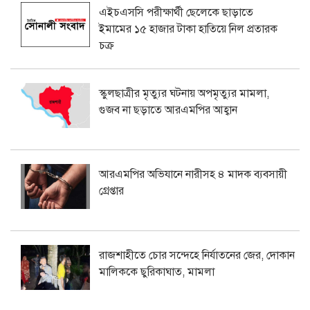
এইচএসসি পরীক্ষার্থী ছেলেকে ছাড়াতে
ইমামের ১৫ হাজার টাকা হাতিয়ে নিল প্রতারক
চক্র
স্কুলছাত্রীর মৃত্যুর ঘটনায় অপমৃত্যুর মামলা,
গুজব না ছড়াতে আরএমপির আহ্বান
আরএমপির অভিযানে নারীসহ ৪ মাদক ব্যবসায়ী
গ্রেপ্তার
রাজশাহীতে চোর সন্দেহে নির্যাতনের জের, দোকান
মালিককে ছুরিকাঘাত, মামলা