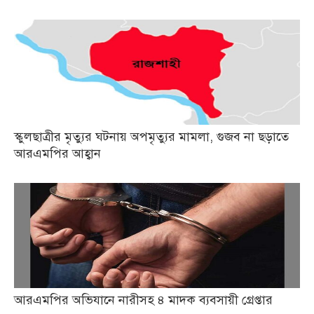
স্কুলছাত্রীর মৃত্যুর ঘটনায় অপমৃত্যুর মামলা, গুজব না ছড়াতে
আরএমপির আহ্বান
আরএমপির অভিযানে নারীসহ ৪ মাদক ব্যবসায়ী গ্রেপ্তার