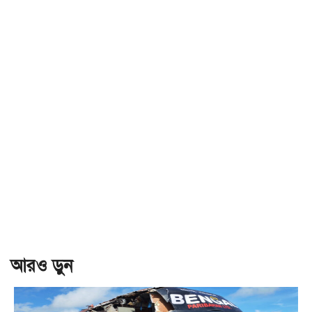
আরও ড়ুন