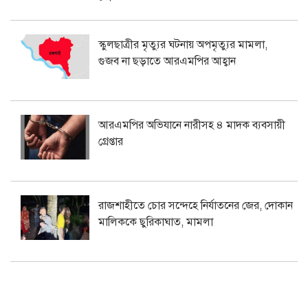
স্কুলছাত্রীর মৃত্যুর ঘটনায় অপমৃত্যুর মামলা,
গুজব না ছড়াতে আরএমপির আহ্বান
আরএমপির অভিযানে নারীসহ ৪ মাদক ব্যবসায়ী
গ্রেপ্তার
রাজশাহীতে চোর সন্দেহে নির্যাতনের জের, দোকান
মালিককে ছুরিকাঘাত, মামলা