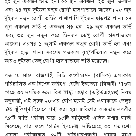
২০ জুন একজন ভর্তি হন। ২২ জুন একজন, ২৩ জুন তিনজন
এবং ২৪ জুন দুইজন নতুন রোগী হাসপাতালে আসেন। ২৫ জুন
দুইজন নতুন রোগী ভর্তির পাশাপাশি দুইজন ছাড়পত্র পান। ২৭
জুন একজন ভর্তি ও একজন সুস্থ হন। ২৯ জুন একজন ভর্তি
এবং ৩০ জুন নতুন করে তিনজন ডেঙ্গু রোগী হাসপাতালে
আসেন। এরপর ১ জুলাই একজন নতুন রোগী ভর্তি হন এবং
দুইজন ছাড়া পান। সবশেষ গতকাল বৃহস্পতিবার নতুন করে
আরও দুইজন ডেঙ্গু রোগী হাসপাতালে ভর্তি হয়েছেন।
গত মে মাসে রাজশাহী সিটি কর্পোরেশন (রাসিক) এলাকায়
পরিচালিত এক বিশেষ জরিপে ‘ব্রেটো ইনডেক্স’ (বিআই) পাওয়া
গেছে ৩০ দশমিক ৬৬। বিশ্ব স্বাস্থ্য সংস্থার (ডব্লিউএইচও) নিয়ম
অনুযায়ী, এই সূচক ২০-এর বেশি হলেই সেই এলাকাকে ডেঙ্গুর
উচ্চ ঝুঁকিপূর্ণ হিসেবে গণ্য করা হয়। জরিপের আওতায় নগরীর
৭৫টি বাড়ি পরীক্ষা করে ১৫টি বাড়িতেই এডিস মশার লার্ভা
মিলেছে, যার ফলে ‘হাউস ইনডেক্স’ দাঁড়িয়েছে ২০ শতাংশে।
এছাড়া পরীক্ষাকৃত ৫২টি পানিধারণকারী পাত্রের মধ্যে