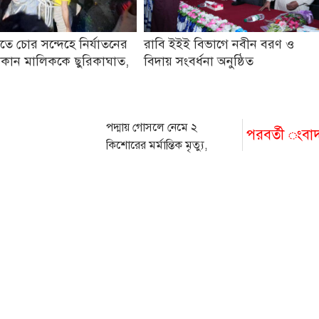
তে চোর সন্দেহে নির্যাতনের
রাবি ইইই বিভাগে নবীন বরণ ও
কান মালিককে ছুরিকাঘাত,
বিদায় সংবর্ধনা অনুষ্ঠিত
পদ্মায় গোসলে নেমে ২
পরবর্তী ংবা
কিশোরের মর্মান্তিক মৃত্যু,
নিখোঁজ আরও একজন