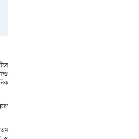
ীরে
ান্ড
নিক
রে’
ুততম
াক ও