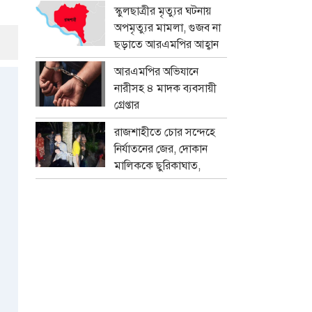
প্রতারক চক্র
স্কুলছাত্রীর মৃত্যুর ঘটনায়
অপমৃত্যুর মামলা, গুজব না
ছড়াতে আরএমপির আহ্বান
আরএমপির অভিযানে
নারীসহ ৪ মাদক ব্যবসায়ী
গ্রেপ্তার
রাজশাহীতে চোর সন্দেহে
নির্যাতনের জের, দোকান
মালিককে ছুরিকাঘাত,
মামলা