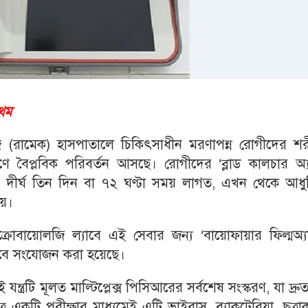
রথম
(রামেক) হাসপাতালে চিকিৎসাধীন মরণাপন্ন রোগীদের শর
্ধারণে বৈপ্লবিক পরিবর্তন আসছে। রোগীদের ‘ব্লাড কালচার অ্য
নে দীর্ঘ তিন দিন বা ৭২ ঘণ্টা সময় লাগত, এখন থেকে আধু
ায়।
বায়োলজি ল্যাবে এই সেবার জন্য ‘বায়োফায়ার ফিল্মঅ্যা
ভাবে সংযোজন করা হয়েছে।
্ত্রটি মূলত মাল্টিপ্লেক্স পিসিআরের সর্বশেষ সংস্করণ, যা দ্র
র একটি পরীক্ষার মাধ্যমেই এটি ভাইরাস, ব্যাকটেরিয়া, ছত্র