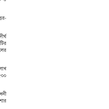
তর-
ীর্ঘ
রটির
লের
 লাখ
 ৫০০
োধনী
িশোর