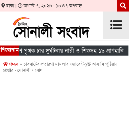
ঢাকা |
অগাস্ট ৭, ২০২৬ - ১০:৪৭ অপরাহ্ন
শিরোনাম
েশে পৃথক চার দুর্ঘটনায় নারী ও শিশুসহ ১৯ প্রাণহানি
প্রচ্ছদ
» চারঘাটের প্রতারণা মামলার ওয়ারেন্টভুক্ত আসামি পুঠিয়ায়
গ্রেপ্তার - সোনালী সংবাদ