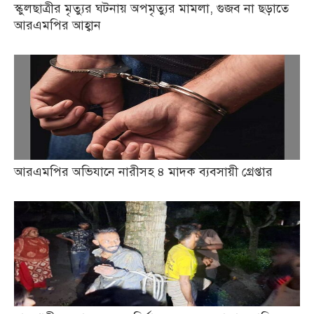
স্কুলছাত্রীর মৃত্যুর ঘটনায় অপমৃত্যুর মামলা, গুজব না ছড়াতে
আরএমপির আহ্বান
আরএমপির অভিযানে নারীসহ ৪ মাদক ব্যবসায়ী গ্রেপ্তার