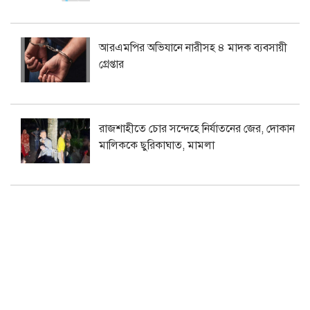
আরএমপির অভিযানে নারীসহ ৪ মাদক ব্যবসায়ী
গ্রেপ্তার
রাজশাহীতে চোর সন্দেহে নির্যাতনের জের, দোকান
মালিককে ছুরিকাঘাত, মামলা