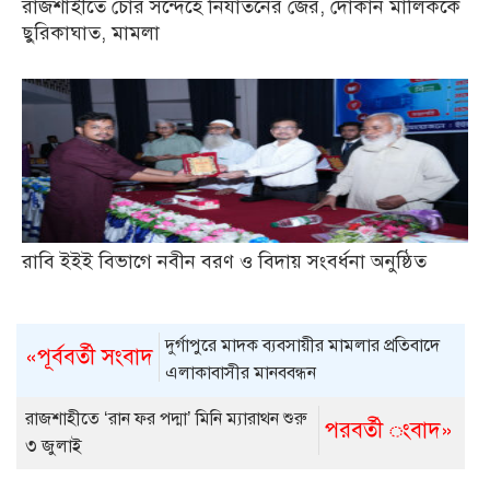
রাজশাহীতে চোর সন্দেহে নির্যাতনের জের, দোকান মালিককে
ছুরিকাঘাত, মামলা
রাবি ইইই বিভাগে নবীন বরণ ও বিদায় সংবর্ধনা অনুষ্ঠিত
দুর্গাপুরে মাদক ব্যবসায়ীর মামলার প্রতিবাদে
«পূর্ববর্তী সংবাদ
এলাকাবাসীর মানববন্ধন
রাজশাহীতে ‘রান ফর পদ্মা’ মিনি ম্যারাথন শুরু
পরবর্তী ংবাদ»
৩ জুলাই