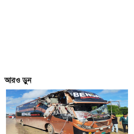
আরও ড়ুন