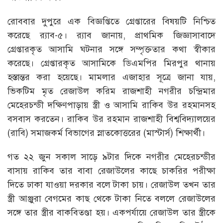
রোববার দুপুরে এক বিজ্ঞপ্তিতে গ্রেপ্তারের বিষয়টি নিশ্চিত
করেছে র‌্যাব-৫। র‌্যাব জানায়, প্রাথমিক জিজ্ঞাসাবাদে
গ্রেপ্তারকৃত আসামি ঘটনার সঙ্গে সম্পৃক্ততার কথা স্বীকার
করেছে। গ্রেপ্তারকৃত আসামিকে ডিএমপির মিরপুর থানায়
হস্তান্তর করা হয়েছে। মামলার এজাহার সূত্রে জানা যায়,
ভিকটিম মৃত রেজাউল করিম রাজশাহী নগরীর চন্দ্রিমার
মেহেরচন্ডী দক্ষিণপাড়ায় স্ত্রী ও আসামি রাকিব উর রহমানসহ
বসবাস করতেন। রাকিব উর রহমান রাজশাহী বিশ্ববিদ্যালয়ের
(রাবি) সমাজকর্ম বিভাগের স্নাতকোত্তরের (মাস্টার্স) শিক্ষার্থী।
গত ২২ জুন সকাল সাড়ে ৯টার দিকে নগরীর মেহেরচন্ডীর
বাসায় রাকিব তার বাবা রেজাউলের কাছে চাকরির পরীক্ষা
দিতে ঢাকা যাওয়া দরকার বলে টাকা চায়। রেজাউল তখন তার
স্ত্রী আঞ্জুরা বেগমের কাছ থেকে টাকা নিতে বললে রেজাউলের
সঙ্গে তার স্ত্রীর বাকবিতণ্ডা হয়। একপর্যায়ে রেজাউল তার স্ত্রীকে