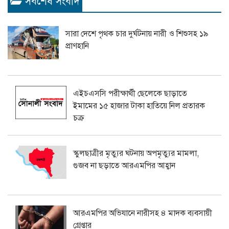
সর্বশেষ সংবাদ
সারা দেশে পৃথক চার দুর্ঘটনায় নারী ও শিশুসহ ১৯
প্রাণহানি
এইচএসসি পরীক্ষার্থী ছেলেকে ছাড়াতে
ইমামের ১৫ হাজার টাকা হাতিয়ে নিল প্রতারক
চক্র
স্কুলছাত্রীর মৃত্যুর ঘটনায় অপমৃত্যুর মামলা,
গুজব না ছড়াতে আরএমপির আহ্বান
আরএমপির অভিযানে নারীসহ ৪ মাদক ব্যবসায়ী
গ্রেপ্তার