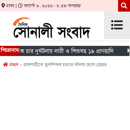
ঢাকা |
অগাস্ট ৮, ২০২৬ - ৮:৫৪ অপরাহ্ন
শিরোনাম
ৃথক চার দুর্ঘটনায় নারী ও শিশুসহ ১৯ প্রাণহানি
এইচএস
প্রচ্ছদ
» রাজশাহীতে স্কুলশিক্ষক হত্যার ঘটনায় ছেলে গ্রেপ্তার