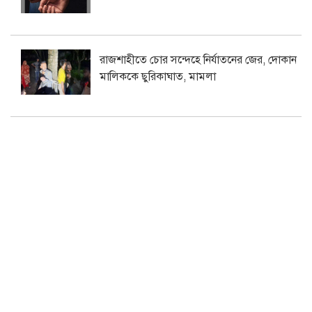
রাজশাহীতে চোর সন্দেহে নির্যাতনের জের, দোকান
মালিককে ছুরিকাঘাত, মামলা