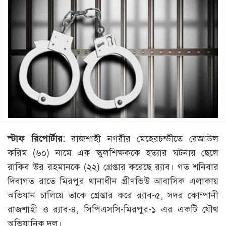
স্টাফ রিপোর্টার:
রাজশাহী নগরীর মেহেরচন্ডীতে রেজাউল
করিম (৬০) নামে এক স্কুলশিক্ষককে হত্যার ঘটনায় ছেলে
রাকিব উর রহমানকে (২২) গ্রেপ্তার করেছে র‌্যাব। গত শনিবার
দিবাগত রাতে মিরপুর থানাধীন গ্রীণভিউ আবাসিক এলাকায়
অভিযান চালিয়ে তাকে গ্রেপ্তার করে র‌্যাব-৫, সদর কোম্পানী
রাজশাহী ও র‌্যাব-৪, সিপিএসসি-মিরপুর-১ এর একটি যৌথ
অভিযানিক দল।