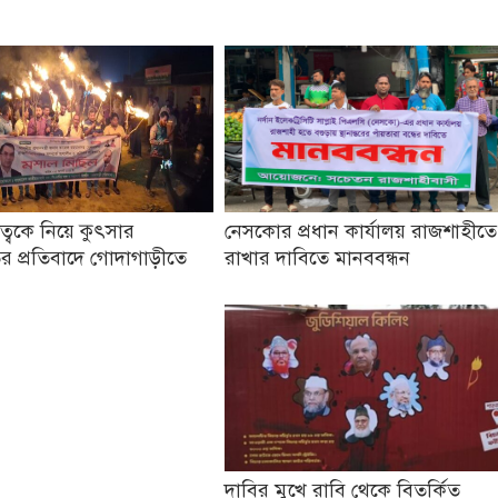
তৃত্বকে নিয়ে কুৎসার
নেসকোর প্রধান কার্যালয় রাজশাহীতে
র প্রতিবাদে গোদাগাড়ীতে
রাখার দাবিতে মানববন্ধন
দাবির মুখে রাবি থেকে বিতর্কিত