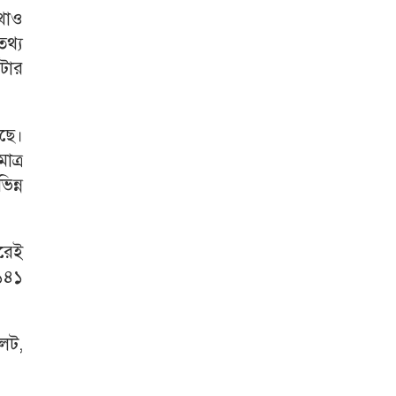
োথাও
তথ্য
িটার
েছে।
াত্র
িন্ন
ধরেই
 ১৪১
েট,