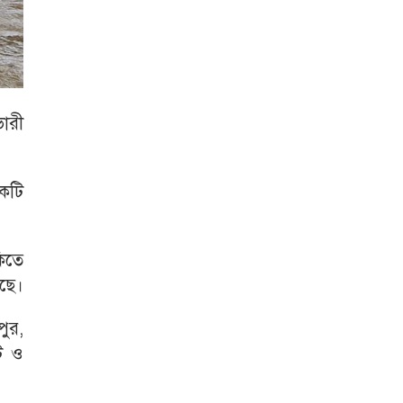
ভারী
েকটি
কিতে
েছে।
পুর,
েট ও