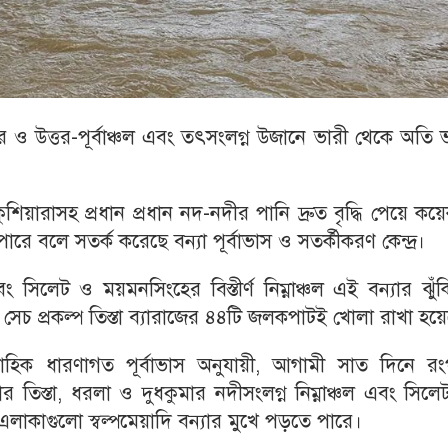
ও উত্তর-পূর্বাঞ্চল এবং তৎসংলগ্ন উজানে ভারী থেকে অতি 
শিয়ারাসহ প্রধান প্রধান নদ-নদীর পানি দ্রুত বৃদ্ধি পেয়ে কয়
ে পারে বলে সতর্ক করেছে বন্যা পূর্বাভাস ও সতর্কীকরণ কেন্দ্র।
িলেট ও ময়মনসিংহের বিস্তীর্ণ নিম্নাঞ্চল এই বন্যার ঝুঁ
 সেচ প্রকল্প তিস্তা ব্যারাজের ৪৪টি জলকপাটই খোলা রাখা হয়
াপ্তাহিক ধারণাগত পূর্বাভাস অনুযায়ী, আগামী সাত দিনে রং
 তিস্তা, ধরলা ও দুধকুমার নদীসংলগ্ন নিম্নাঞ্চল এবং সিল
 এলাকাগুলো স্বল্পমেয়াদি বন্যার মুখে পড়তে পারে।