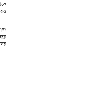
থেকে
 আরও
 এবং
বয়ে
চলের