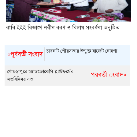
রাবি ইইই বিভাগে নবীন বরণ ও বিদায় সংবর্ধনা অনুষ্ঠিত
চারঘাট পৌরসভার উন্মুক্ত বাজেট ঘোষণা
«পূর্ববর্তী সংবাদ
গোমস্তাপুরে অ্যাডভোকেসি প্ল্যাটফর্মের
পরবর্তী ংবাদ»
মতবিনিময় সভা