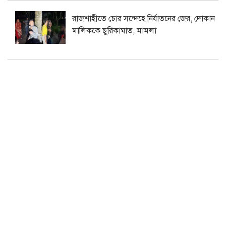
রাজশাহীতে চোর সন্দেহে নির্যাতনের জের, দোকান
মালিককে ছুরিকাঘাত, মামলা