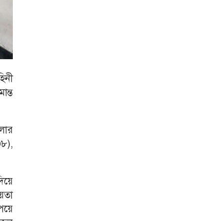
হিনী
ন্ত
লার
৮),
দিয়ে
য়তা
পেয়ে