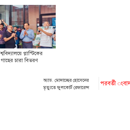
িশ্ববিদ্যালয়ে প্লাস্টিকের
 গাছের চারা বিতরণ
অ্যাড. মোদাচ্ছের হোসেনের
পরবর্তী ংবা
মৃত্যুতে ফুলকোর্ট রেফারেন্স
অনুষ্ঠিত