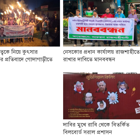
তৃত্বকে নিয়ে কুৎসার
নেসকোর প্রধান কার্যালয় রাজশাহীতে
র প্রতিবাদে গোদাগাড়ীতে
রাখার দাবিতে মানববন্ধন
দাবির মুখে রাবি থেকে বিতর্কিত
বিলবোর্ড সরাল প্রশাসন