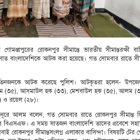
 গোমস্তাপুরের রোকনপুর সীমান্তে ভারতীয় সীমান্তরক্ষী বা
ত বাংলাদেশিকে আটক করা হয়েছে। গত সোমবার রাতে সীমা
 তিনজনকে আটক করেছে পুলিশ। আটকৃতরা হলেন- উপজে
জম (৩৫), আসমাউল হক (৩৩), মেশবাউল হক (৩৫), আলম (৩
৮) ও রয়েল (২৮)।
(ওসি) নূরে আলম বলেন, গত সোমবার রাতে রোকনপুর সীমান্ত 
রে বিএসএফ। এ সময় সাতজন বাংলাদেশি তাদের প্রবেশে সহা
ই রোকনপুর সীমান্তসংলগ্ন এলাকার বাসিন্দা। বিষয়টি টের 