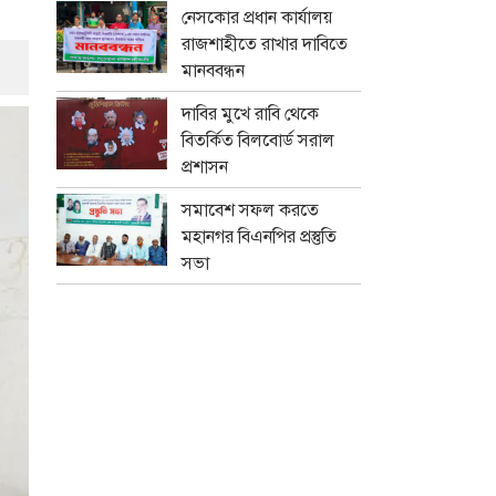
নেসকোর প্রধান কার্যালয়
রাজশাহীতে রাখার দাবিতে
মানববন্ধন
দাবির মুখে রাবি থেকে
বিতর্কিত বিলবোর্ড সরাল
প্রশাসন
সমাবেশ সফল করতে
মহানগর বিএনপির প্রস্তুতি
সভা