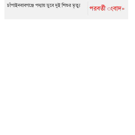
চাঁপাইনবাবগঞ্জে পদ্মায় ডুবে দুই শিশুর মৃত্যু
পরবর্তী ংবাদ»