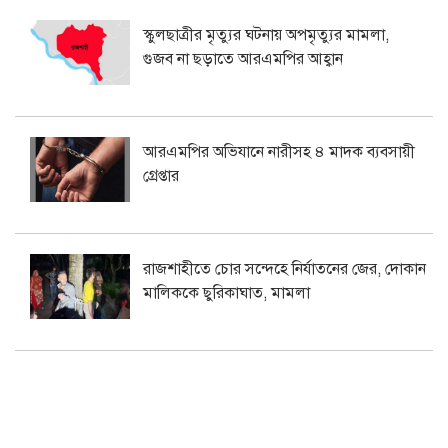
স্কুলছাত্রীর মৃত্যুর ঘটনায় অপমৃত্যুর মামলা,
গুজব না ছড়াতে আরএমপির আহ্বান
আরএমপির অভিযানে নারীসহ ৪ মাদক ব্যবসায়ী
গ্রেপ্তার
রাজশাহীতে চোর সন্দেহে নির্যাতনের জের, দোকান
মালিককে ছুরিকাঘাত, মামলা