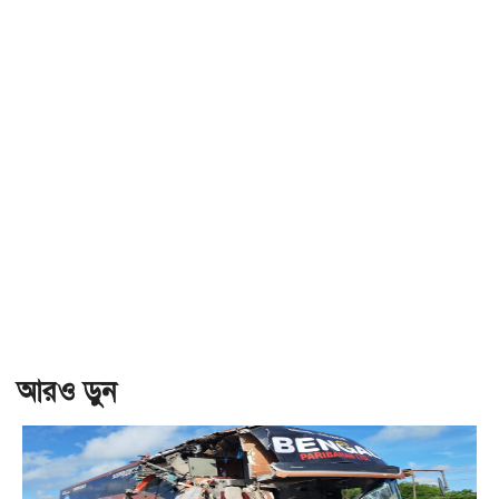
আরও ড়ুন