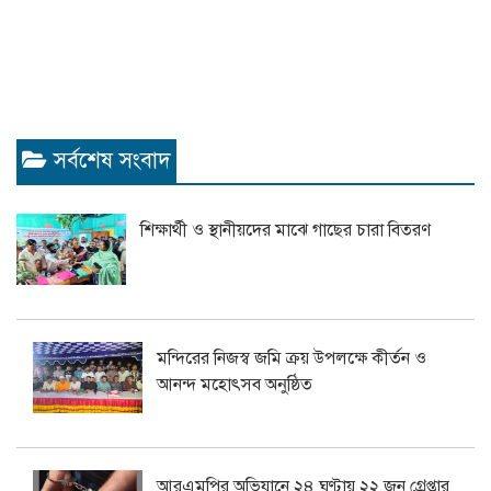
সর্বশেষ সংবাদ
শিক্ষার্থী ও স্থানীয়দের মাঝে গাছের চারা বিতরণ
মন্দিরের নিজস্ব জমি ক্রয় উপলক্ষে কীর্তন ও
আনন্দ মহোৎসব অনুষ্ঠিত
আরএমপির অভিযানে ২৪ ঘণ্টায় ২২ জন গ্রেপ্তার