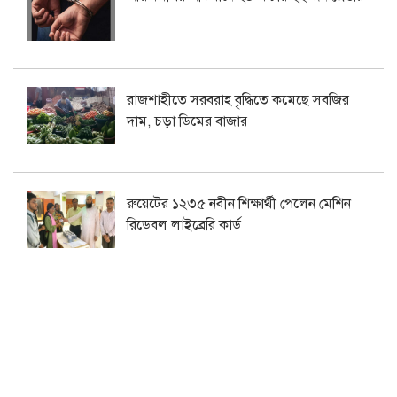
রাজশাহীতে সরবরাহ বৃদ্ধিতে কমেছে সবজির
দাম, চড়া ডিমের বাজার
রুয়েটের ১২৩৫ নবীন শিক্ষার্থী পেলেন মেশিন
রিডেবল লাইব্রেরি কার্ড