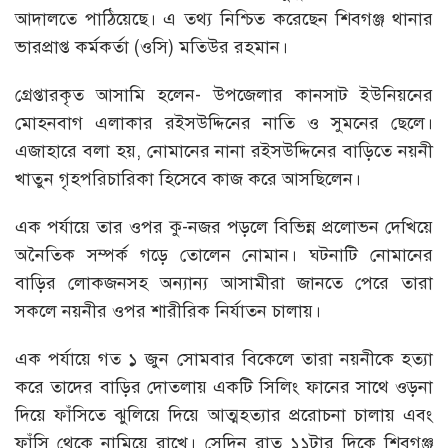
আদালতে পাঠিয়েছে। এ তথ্য নিশ্চিত করেছেন শিবগঞ্জ থানার
ভারপ্রাপ্ত কর্মকর্তা (ওসি) মতিউর রহমান।
গ্রেপ্তারকৃত আসামি হলেন- উপজেলার কানসাট ইউনিয়নের
মোহনবাগ এলাকার রইসউদ্দিনের নাতি ও সুমনের ছেলে।
এজাহারে বলা হয়, নোমানের নানা রইসউদ্দিনের বাড়িতে নয়নী
খাতুন গৃহপরিচারিকা হিসেবে কাজ করে আসছিলেন।
এক পর্যায়ে তার ওপর কু-নজর পড়লে বিভিন্ন প্রলোভন দেখিয়ে
অনৈতিক সম্পর্ক গড়ে তোলেন নোমান। ঘটনাটি নোমানের
বাড়ির লোকজনসহ অন্যান্য আসামীরা জানতে পেরে তারা
সকলে নয়নীর ওপর শারীরিক নির্যাতন চালায়।
এক পর্যায়ে গত ১ জুন সোমবার বিকেলে তারা নয়নীকে হত্যা
করে তাদের বাড়ির দোতলায় একটি সিলিং ফানের সাথে ওড়না
দিয়ে ফাঁসিতে ঝুলিয়ে দিয়ে আত্মহত্যার প্ররোচনা চালায় এবং
ফাঁসি থেকে নামিয়ে রাখে। সেদিন রাত ১১টার দিকে শিবগঞ্জ