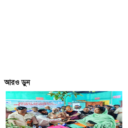
আরও ড়ুন