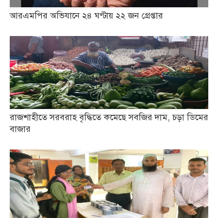
আরএমপির অভিযানে ২৪ ঘণ্টায় ২২ জন গ্রেপ্তার
রাজশাহীতে সরবরাহ বৃদ্ধিতে কমেছে সবজির দাম, চড়া ডিমের
বাজার