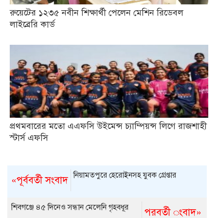
রুয়েটের ১২৩৫ নবীন শিক্ষার্থী পেলেন মেশিন রিডেবল
লাইব্রেরি কার্ড
প্রথমবারের মতো এএফসি উইমেন্স চ্যাম্পিয়ন্স লিগে রাজশাহী
স্টার্স এফসি
নিয়ামতপুরে হেরোইনসহ যুবক গ্রেপ্তার
«পূর্ববর্তী সংবাদ
শিবগঞ্জে ৪৫ দিনেও সন্ধান মেলেনি গৃহবধূর
পরবর্তী ংবাদ»