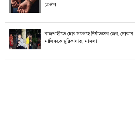
গ্রেপ্তার
রাজশাহীতে চোর সন্দেহে নির্যাতনের জের, দোকান
মালিককে ছুরিকাঘাত, মামলা