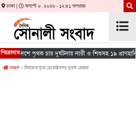
ঢাকা |
অগাস্ট ৮, ২০২৬ - ১২:৪১ অপরাহ্ন
শিরোনাম
া দেশে পৃথক চার দুর্ঘটনায় নারী ও শিশুসহ ১৯ প্রাণহানি
প্রচ্ছদ
» নিয়ামতপুরে হেরোইনসহ যুবক গ্রেপ্তার