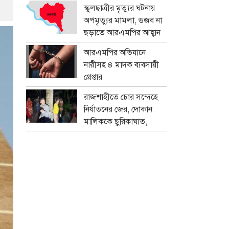
প্রতারক চক্র
স্কুলছাত্রীর মৃত্যুর ঘটনায়
অপমৃত্যুর মামলা, গুজব না
ছড়াতে আরএমপির আহ্বান
আরএমপির অভিযানে
নারীসহ ৪ মাদক ব্যবসায়ী
গ্রেপ্তার
রাজশাহীতে চোর সন্দেহে
নির্যাতনের জের, দোকান
মালিককে ছুরিকাঘাত,
মামলা