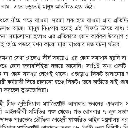
 নাম। এতে চড়তেই মানুষ আতঙ্কিত হয়ে উঠে।
কে নীচে পড়ে যাওয়া, দরজা লক হয়ে যাওয়া প্রায় প্রতিদি
নাও আছে। মানুষ নিরূপায় হয়েই এই লিফটে উঠতে বাধ্য 
 আলোচনা সমালোচনা হলেও এর প্রতিকারে কোন কার্যকর উদ্যোগ 
নই হৈ চৈ পড়বে যখন কারো মারা যাওয়ার মত ঘটনা ঘটবে।
তে সমস্যা দেখা গেলেও দীর্ঘ সময়েও এর কোন সমাধান হয়নি ব
রুদ্ধে কোন জবাবদিহিতা নজরে আসেনি। সংশ্লিষ্ট অন্য একটি স
 না কোন সমস্যা লেগেই থাকে। এছাড়াও লিফট চালানোর জ
ায়ী কর্মচারী দিয়ে চালানো হচ্ছে লিফট। তবে অতীতে যাই হো
াশা করছেন ভুক্তভোগিরা।
াহী চীফ জুডিসিয়াল ম্যাজিস্ট্রেট আদালত ভবনের এজলাস স
শাহী আইনজীবী সমিতির পক্ষ থেকে। গত রোববার ৭ জুন সভা
দক পারভেজ তৌফিক জাহেদী স্বাক্ষরিত আইন মন্ত্রণালয় বর
িয়াল ম্যাজিস্ট্রেট আদালত ভবন ০৮ (আট) তলা বিশিষ্ট। বি