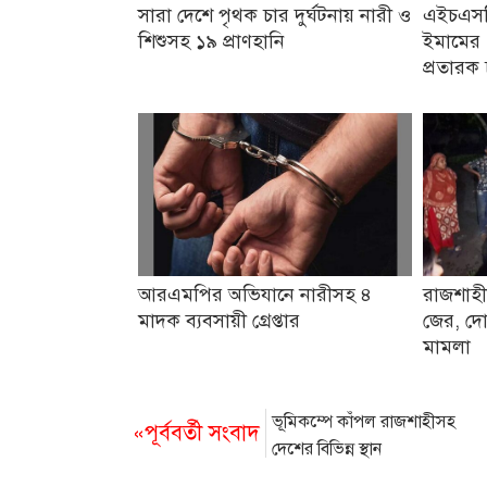
সারা দেশে পৃথক চার দুর্ঘটনায় নারী ও
এইচএসসি
শিশুসহ ১৯ প্রাণহানি
ইমামের 
প্রতারক 
আরএমপির অভিযানে নারীসহ ৪
রাজশাহী
মাদক ব্যবসায়ী গ্রেপ্তার
জের, দো
মামলা
ভূমিকম্পে কাঁপল রাজশাহীসহ
«পূর্ববর্তী সংবাদ
দেশের বিভিন্ন স্থান