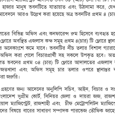
য়েক হাজার মানুষ ভবনটিতে যাতায়াত এবং উঠানামা করে, যেখ
বেদনে আরও উল্লেখ করা হয়েছে অত্র ভবনটির প্রথম ৪ (চার
।
ের বিভিন্ন অফিস এবং কনফারেন্স রুম হিসেবে ব্যবহৃত হচ্
োরে অবস্থিত এজলাস কক্ষ সমূহ প্রথম ৪(চার) টি ফ্লোরে স্থানা
 অনেকাংশে কমে যাবে। ভবনটির নীচ তলার বিশাল গ্যারা
. অফিস করা গেলে বিচারপ্রার্থী সহ সকলে উপকৃত হবে। অ
দালত ভবনের প্রথম ০৪ (চার) টি ফ্লোরে আদালতের এজলাস ক
র্ট হাজতখানা এবং অফিস সমূহ চার তলার ওপরে স্থানান্তর 
করা জরুরি।
থা গ্রহণের জন্য আদেনের অনুলিপি সচিব, আইন, বিচার ও স
 বাংলাদেশ সুপ্রীম কোর্ট, সিনিয়র জেলা ও দায়রা জজ, রাজশ
 ম্যাজিস্ট্রেট, রাজশাহী এবং চীফ মেট্রোপলিটন ম্যাজিস্ট্
দনের বিষয়ে বারের সাধারণ সম্পাদক পারভেজ তৌফিক জাহে