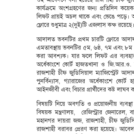
কার্যক্রমে অংশগ্রহণের জন্য প্রতিদিন ক
লিফট প্রায়ই অচল থাকে এবং ভেঙে পড়ে। আ
ফ্লোরে শুধুমাত্র ২(দুই)টি এজলাস কক্ষ রয়েছে
আদালত ভবনটির প্রথম চারটি ফ্লোরে আদালত
এমতাবস্থায় ভবনটির ৫ম, ৬ষ্ঠ, ৭ম এবং ৮ম ফ্ল
করা আবশ্যক। যার ফলে লিফট এর ব্যবহার
অর্ধেকাংশে কোর্ট হাজতখানা ও জি.আর.ও
রাজশাহী চীফ জুডিসিয়াল ম্যাজিস্ট্রেট আ
পুনর্বিন্যাস, গ্যারাজের অর্ধেকাংশে কো
আইনজীবী এবং বিচার প্রার্থীদের কষ্ট লাঘব 
বিষয়টি নিয়ে অবগতি ও প্রয়োজনীয় ব্যবস্
বিষয়ক মন্ত্রণালয়, রেজিস্ট্রার জেনারেল,
মহানগর দায়রা জজ, রাজশাহী, চীফ জুডিসিয়াল
রাজশাহী বরাবর প্রেরণ করা হয়েছে। আবে