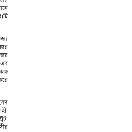
ানে
)টি
ছে।
ন্তর
জের
তএব
ক্ষ
করে
ংসদ
াহী,
রেট,
দীর