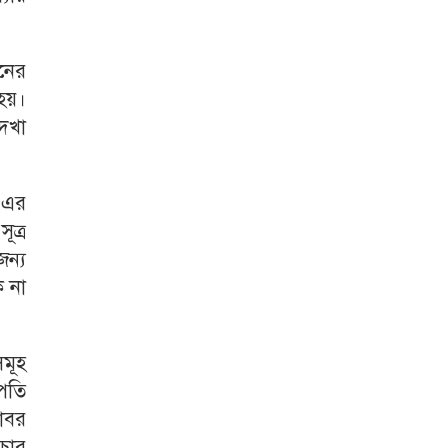
নের
হয়।
দেখা
া এর
ূত্র
ন্য
ক না
মূহ
পতি
াবর
চার