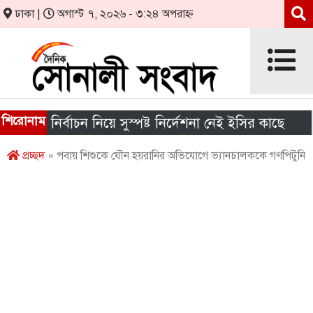
ঢাকা |
অগাস্ট ৭, ২০২৬ - ৩:২৪ অপরাহ্ন
শিরোনাম
র নির্বাচন নিয়ে সুস্পষ্ট নির্দেশনা নেই ইসির কাছে
শীর্
প্রচ্ছদ
» পবায় শিশুকে যৌন হয়রানির অভিযোগে ভ্যানচালককে গণপিটুনি