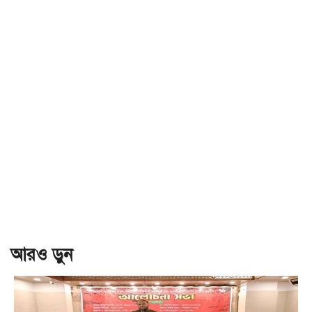
আরও ড়ুন