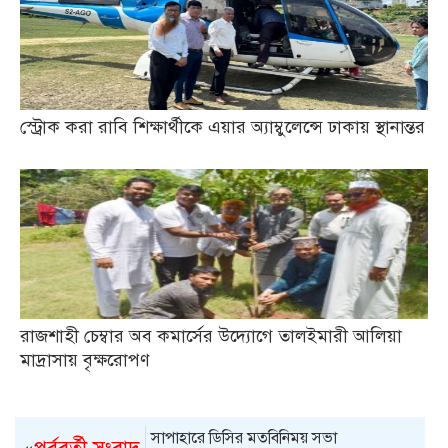
স্ট্রোক করা রাবি শিক্ষার্থীকে এয়ার অ্যাম্বুলেন্সে ঢাকায় স্থানান্তর
রাজশাহী চেম্বার অব কমার্সের উদ্যোগে তালইমারী আলিয়া
মাদ্রাসায় বৃক্ষরোপণ
সাপাহারে ডিসির মতবিনিময় সভা