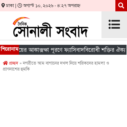
ঢাকা |
অগাস্ট ১০, ২০২৬ - ৪:২৭ অপরাহ্ন
শিরোনাম
াইয়ের আকাক্সক্ষা পূরণে ফ্যাসিবাদবিরোধী শক্তির ঐক্য জরুরি
প্রচ্ছদ
» নগরীতে আম বাগানের দখল নিয়ে শরিকদের হামলা ও
প্রাণনাশের হুমকি