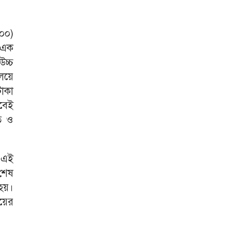
.০০)
) এক
উচ্চ
ালয়ে
টাকা
াবেই
ত ও
র এই
 শেষ
 হয়।
ায়ের