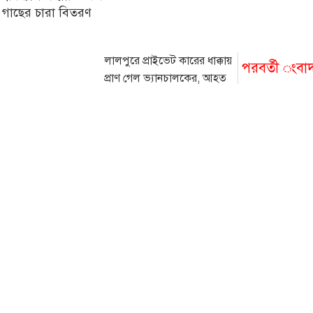
 গাছের চারা বিতরণ
লালপুরে প্রাইভেট কারের ধাক্কায়
পরবর্তী ংবা
প্রাণ গেল ভ্যানচালকের, আহত
৩