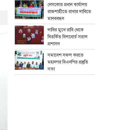
নেসকোর প্রধান কার্যালয়
রাজশাহীতে রাখার দাবিতে
মানববন্ধন
দাবির মুখে রাবি থেকে
বিতর্কিত বিলবোর্ড সরাল
প্রশাসন
সমাবেশ সফল করতে
মহানগর বিএনপির প্রস্তুতি
সভা