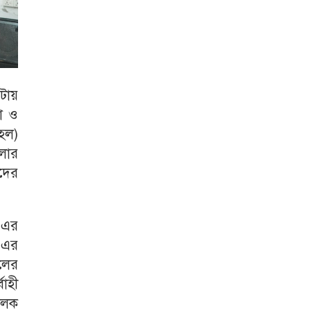
টায়
া ও
 হল)
লার
ীদের
ি এর
ি-এর
চলের
বাহী
চালক