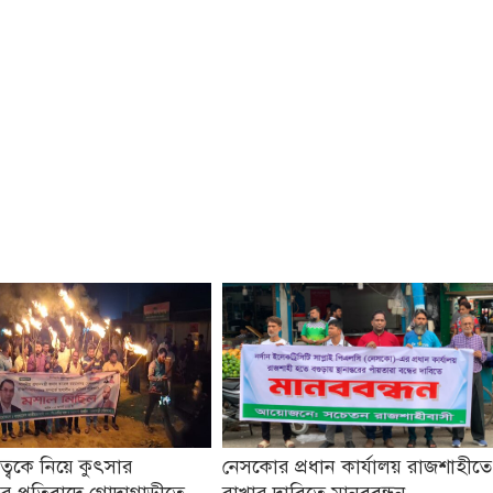
তৃত্বকে নিয়ে কুৎসার
নেসকোর প্রধান কার্যালয় রাজশাহীতে
র প্রতিবাদে গোদাগাড়ীতে
রাখার দাবিতে মানববন্ধন